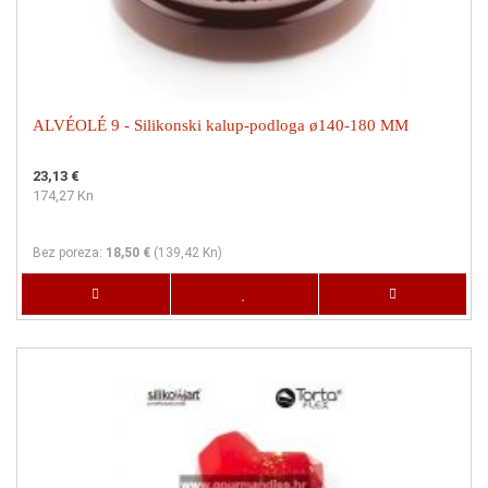
ALVÉOLÉ 9 - Silikonski kalup-podloga ø140-180 MM
23,13 €
174,27 Kn
Bez poreza:
18,50 €
(
139,42 Kn
)