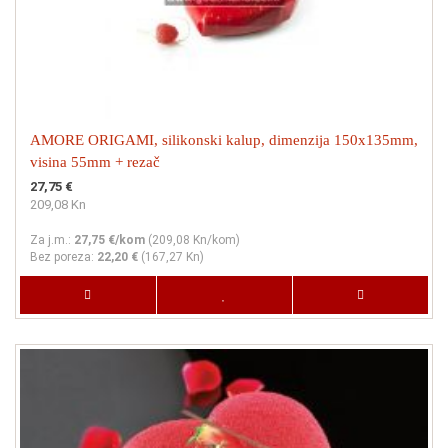
AMORE ORIGAMI, silikonski kalup, dimenzija 150x135mm,
visina 55mm + rezač
27,75 €
209,08 Kn
Za j.m.:
27,75 €/kom
(
209,08 Kn
/kom)
Bez poreza:
22,20 €
(
167,27 Kn
)