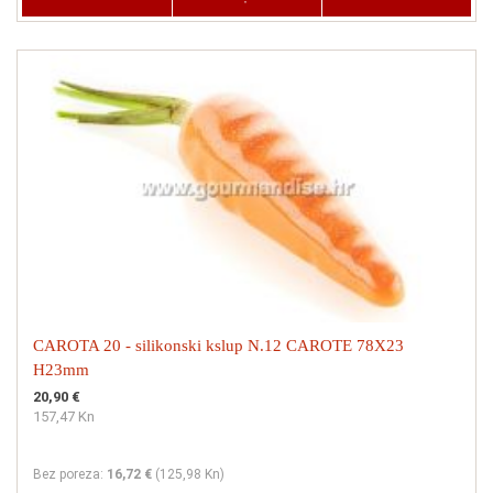
CAROTA 20 - silikonski kslup N.12 CAROTE 78X23
H23mm
20,90 €
157,47 Kn
Bez poreza:
16,72 €
(
125,98 Kn
)