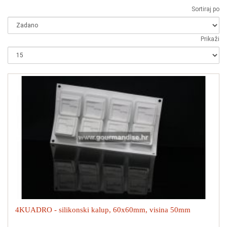
Sortiraj po
Prikaži
4KUADRO - silikonski kalup, 60x60mm, visina 50mm