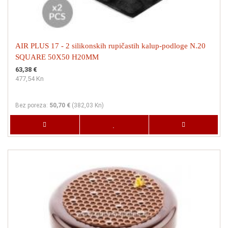
AIR PLUS 17 - 2 silikonskih rupičastih kalup-podloge N.20
SQUARE 50X50 H20MM
63,38 €
477,54 Kn
Bez poreza:
50,70 €
(
382,03 Kn
)