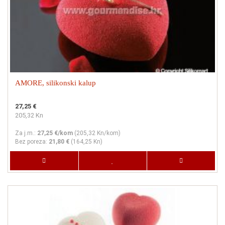
AMORE, silikonski kalup
27,25 €
205,32 Kn
Za j.m.:
27,25 €/kom
(
205,32 Kn
/kom)
Bez poreza:
21,80 €
(
164,25 Kn
)