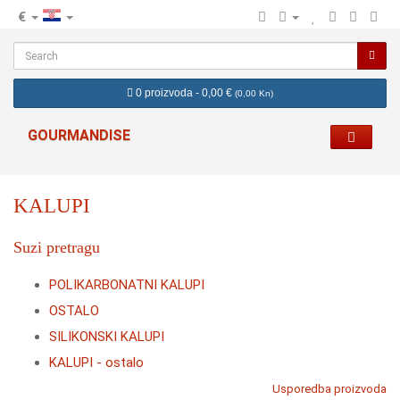
€
hr
0 proizvoda - 0,00 €
(
0,00 Kn
)
GOURMANDISE
KALUPI
Suzi pretragu
POLIKARBONATNI KALUPI
OSTALO
SILIKONSKI KALUPI
KALUPI - ostalo
Usporedba proizvoda