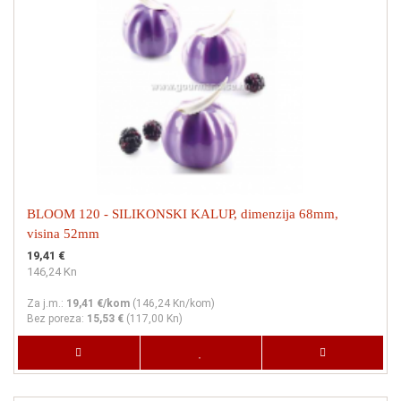
BLOOM 120 - SILIKONSKI KALUP, dimenzija 68mm,
visina 52mm
19,41 €
146,24 Kn
Za j.m.:
19,41 €/kom
(
146,24 Kn
/kom)
Bez poreza:
15,53 €
(
117,00 Kn
)