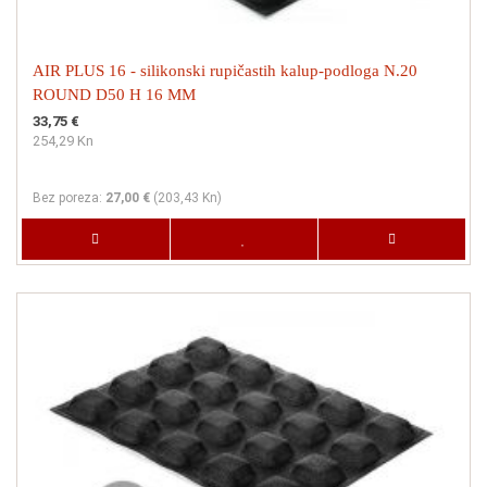
AIR PLUS 16 - silikonski rupičastih kalup-podloga N.20
ROUND D50 H 16 MM
33,75 €
254,29 Kn
Bez poreza:
27,00 €
(
203,43 Kn
)