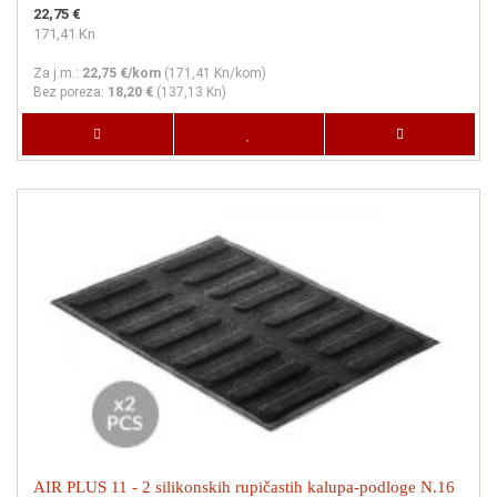
22,75 €
171,41 Kn
Za j.m.:
22,75 €/kom
(
171,41 Kn
/kom)
Bez poreza:
18,20 €
(
137,13 Kn
)
AIR PLUS 11 - 2 silikonskih rupičastih kalupa-podloge N.16