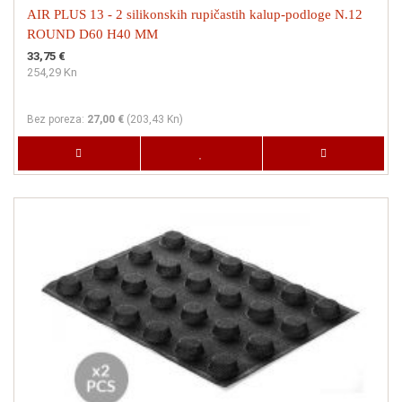
AIR PLUS 13 - 2 silikonskih rupičastih kalup-podloge N.12
ROUND D60 H40 MM
33,75 €
254,29 Kn
Bez poreza:
27,00 €
(
203,43 Kn
)