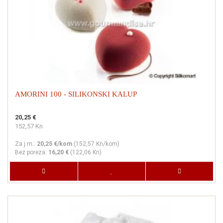
AMORINI 100 - SILIKONSKI KALUP
20,25 €
152,57 Kn
Za j.m.:
20,25 €/kom
(
152,57 Kn
/kom)
Bez poreza:
16,20 €
(
122,06 Kn
)