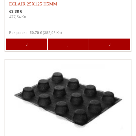
ECLAIR 25X125 H5MM
63,38 €
477,54 Kn
Bez poreza:
50,70 €
(
382,03 Kn
)