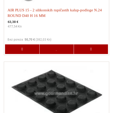
AIR PLUS 15 - 2 silikonskih rupičastih kalup-podloge N.24
ROUND D40 H 16 MM
63,38 €
477,54 Kn
Bez poreza:
50,70 €
(
382,03 Kn
)