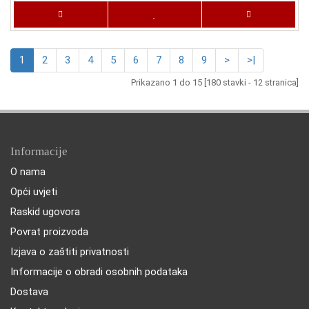
1
2
3
4
5
6
7
8
9
>
>|
Prikazano 1 do 15 [180 stavki - 12 stranica]
Informacije
O nama
Opći uvjeti
Raskid ugovora
Povrat proizvoda
Izjava o zaštiti privatnosti
Informacije o obradi osobnih podataka
Dostava