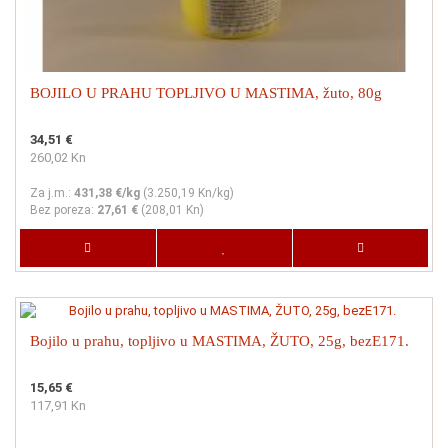
BOJILO U PRAHU TOPLJIVO U MASTIMA, žuto, 80g
34,51 €
260,02 Kn
Za j.m.:
431,38 €/kg
(
3.250,19 Kn
/kg)
Bez poreza:
27,61 €
(
208,01 Kn
)
Bojilo u prahu, topljivo u MASTIMA, ŽUTO, 25g, bezE171.
15,65 €
117,91 Kn