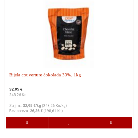
Bijela couverture čokolada 30%, 1kg
32,95 €
248,26 Kn
Za j.m.:
32,95 €/kg
(
248,26 Kn
/kg)
Bez poreza:
26,36 €
(
198,61 Kn
)