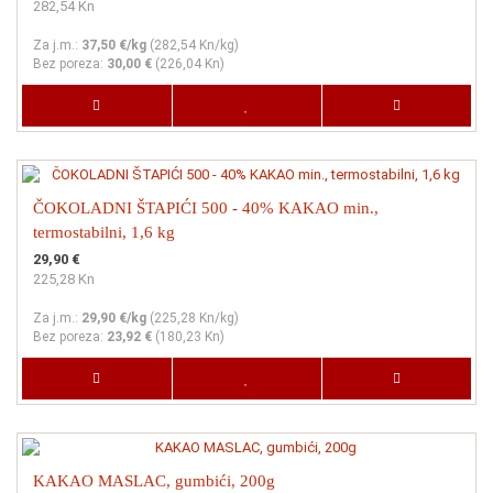
282,54 Kn
Za j.m.:
37,50 €/kg
(
282,54 Kn
/kg)
Bez poreza:
30,00 €
(
226,04 Kn
)
ČOKOLADNI ŠTAPIĆI 500 - 40% KAKAO min.,
termostabilni, 1,6 kg
29,90 €
225,28 Kn
Za j.m.:
29,90 €/kg
(
225,28 Kn
/kg)
Bez poreza:
23,92 €
(
180,23 Kn
)
KAKAO MASLAC, gumbići, 200g