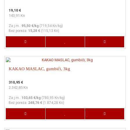
19,10 €
143,91 Kn
Za j.m.:
95,50 €/kg
(
719,54 Kn
/kg)
Bez poreza:
15,28 €
(
115,13 Kn
)
KAKAO MASLAC, gumbići, 3kg
310,95 €
2.342,85 Kn
Za j.m.:
103,65 €/kg
(
780,95 Kn
/kg)
Bez poreza:
248,76 €
(
1.874,28 Kn
)