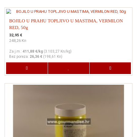
BOJILO U PRAHU TOPLJIVO U MASTIMA, VERMILON
RED, 50g
32,95 €
248,26 Kn
Za j.m.:
411,88 €/kg
(
3.103,27 Kn
/kg)
Bez poreza:
26,36 €
(
198,61 Kn
)