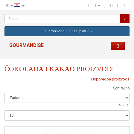
€
hr
0 proizvoda - 0,00 €
(
0,00 Kn
)
GOURMANDISE
ČOKOLADA I KAKAO PROIZVODI
Usporedba proizvoda
Sortiraj po
Prikaži