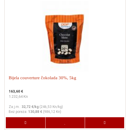
Bijela couverture čokolada 30%, 5kg
163,60 €
1.232,64 Kn
Za j.m.:
32,72 €/kg
(
246,53 Kn
/kg)
Bez poreza:
130,88 €
(
986,12 Kn
)