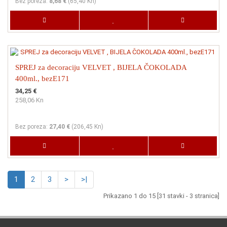
Bez poreza:
8,68 €
(
65,40 Kn
)
SPREJ za decoraciju VELVET , BIJELA ČOKOLADA
400ml., bezE171
34,25 €
258,06 Kn
Bez poreza:
27,40 €
(
206,45 Kn
)
1
2
3
>
>|
Prikazano 1 do 15 [31 stavki - 3 stranica]