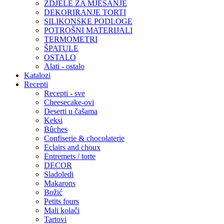
ZDJELE ZA MJEŠANJE
DEKORIRANJE TORTI
SILIKONSKE PODLOGE
POTROŠNI MATERIJALI
TERMOMETRI
ŠPATULE
OSTALO
Alati - ostalo
Katalozi
Recepti
Recepti - sve
Cheesecake-ovi
Deserti u čašama
Keksi
Bûches
Confiserie & chocolaterie
Eclairs and choux
Entremets / torte
DECOR
Sladoledi
Makarons
Božić
Petits fours
Mali kolači
Tartovi