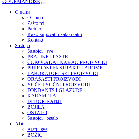
GOURMANDISE
O nama
O nama
Zašto mi
Partneri
Kako kupovati i kako platiti
Kontakt
Sastojci
Sastojci - sve
PRALINE I PASTE
ČOKOLADA I KAKAO PROIZVODI
PRIRODNI EKSTRAKTI I AROME
LABORATORIJSKI PROIZVODI
ORAŠASTI PROIZVODI
VOĆE I VOĆNI PROIZVODI
FONDANTS I GLAZURE
KARAMELA
DEKORIRANJE
BOJILA
OSTALO
Sastojci - ostalo
Alati
Alati - sve
BOŽIĆ