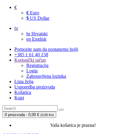
€
€
Euro
$
US Dollar
hr
hr
Hrvatski
en
English
Pomozite nam da postanemo bolji
+385 1 61 40 158
Korisnički račun
Registracija
Login
Zaboravljena lozinka
Lista želja
Usporedba proizvoda
Košarica
Kupi
0 proizvoda - 0,00 €
(
0,00 Kn
)
Vaša košarica je prazna!