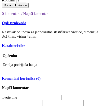
Količina:
Dodaj u košaricu
0 komentara / Napiši komentar
Opis proizvoda
Nastavak od inoxa za jednokratne slastičarske vrećice, dimenzija
3x17mm, visina 43mm
Karakteristike
Općenito
Zemlja podrijetla
Italija
Komentari korisnika (0)
Napiši komentar
Tvoje ime