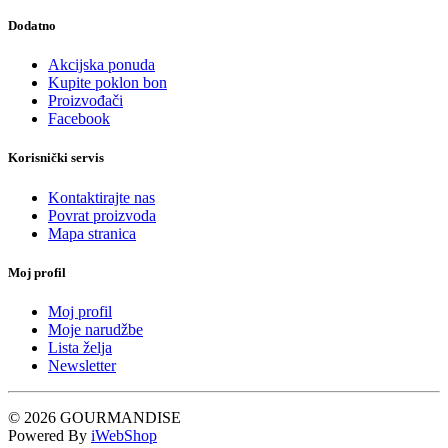
Dodatno
Akcijska ponuda
Kupite poklon bon
Proizvođači
Facebook
Korisnički servis
Kontaktirajte nas
Povrat proizvoda
Mapa stranica
Moj profil
Moj profil
Moje narudžbe
Lista želja
Newsletter
© 2026 GOURMANDISE
Powered By
iWebShop