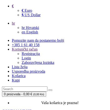
€
€
Euro
$
US Dollar
hr
hr
Hrvatski
en
English
Pomozite nam da postanemo bolji
+385 1 61 40 158
Korisnički račun
Registracija
Login
Zaboravljena lozinka
Lista želja
Usporedba proizvoda
Košarica
Kupi
0 proizvoda - 0,00 €
(
0,00 Kn
)
Vaša košarica je prazna!