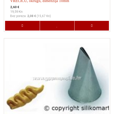
VREČICU, okrugli, dimenzija 10mm
2,60 €
19,59 Kn
Bez poreza:
2,08 €
(
15,67 Kn
)