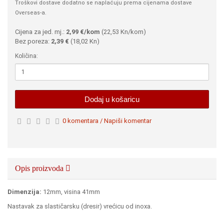
Troškovi dostave dodatno se naplaćuju prema cijenama dostave
Overseas-a.
Cijena za jed. mj.:
2,99 €/kom
(
22,53 Kn
/kom)
Bez poreza:
2,39 €
(
18,02 Kn
)
Količina:
Dodaj u košaricu
0 komentara / Napiši komentar
Opis proizvoda
Dimenzija:
12mm, visina 41mm
Nastavak za slastičarsku (dresir) vrećicu od inoxa.