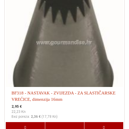
BF318 - NASTAVAK - ZVIJEZDA - ZA SLASTIČARSKE
VREĆICE, dimenzija 16mm
2,95 €
22,23 Kn
Bez poreza:
2,36 €
(
17,78 Kn
)