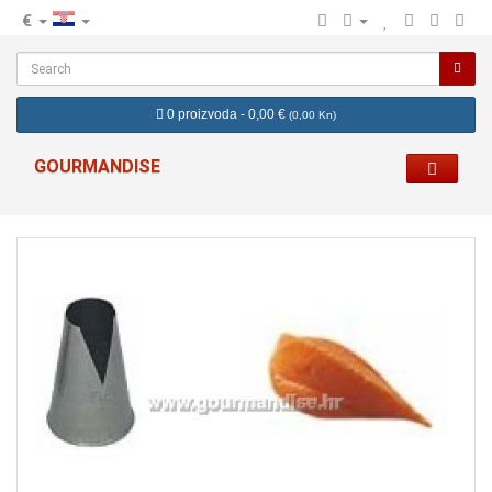
€
hr
0 proizvoda - 0,00 €
(
0,00 Kn
)
GOURMANDISE