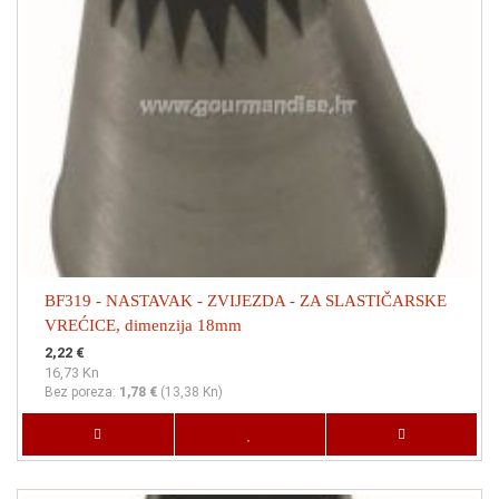
BF319 - NASTAVAK - ZVIJEZDA - ZA SLASTIČARSKE
VREĆICE, dimenzija 18mm
2,22 €
16,73 Kn
Bez poreza:
1,78 €
(
13,38 Kn
)