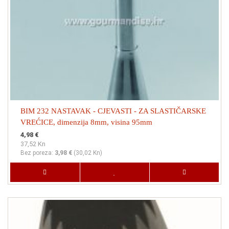
BIM 232 NASTAVAK - CJEVASTI - ZA SLASTIČARSKE
VREĆICE, dimenzija 8mm, visina 95mm
4,98 €
37,52 Kn
Bez poreza:
3,98 €
(
30,02 Kn
)