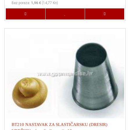
Bez poreza:
1,96 €
(
14,77 Kn
)
BT210 NASTAVAK ZA SLASTIČARSKU (DRESIR)