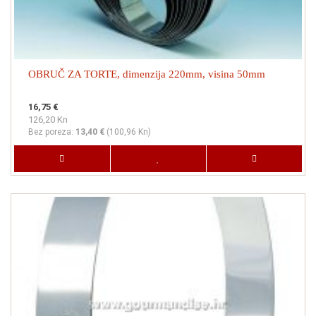
OBRUČ ZA TORTE, dimenzija 220mm, visina 50mm
16,75 €
126,20 Kn
Bez poreza:
13,40 €
(
100,96 Kn
)