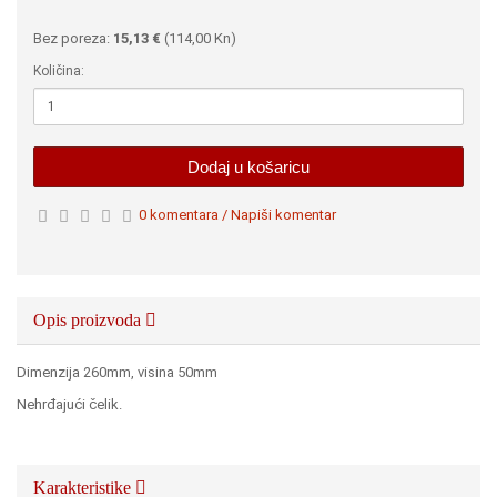
Bez poreza:
15,13 €
(
114,00 Kn
)
Količina:
Dodaj u košaricu
0 komentara / Napiši komentar
Opis proizvoda
Dimenzija 260mm, visina 50mm
Nehrđajući čelik.
Karakteristike