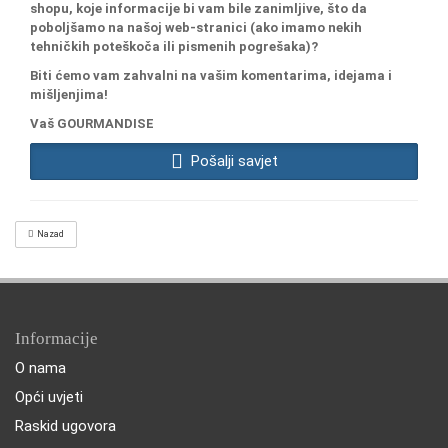
shopu, koje informacije bi vam bile zanimljive, što da
poboljšamo na našoj web-stranici (ako imamo nekih
tehničkih poteškoča ili pismenih pogrešaka)?
Biti ćemo vam zahvalni na vašim komentarima, idejama i
mišljenjima!
Vaš GOURMANDISE
Pošalji savjet
Nazad
Informacije
O nama
Opći uvjeti
Raskid ugovora