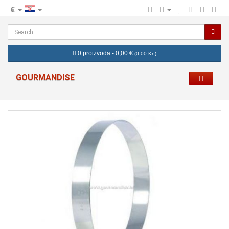
€
hr
0 proizvoda - 0,00 €
(
0,00 Kn
)
GOURMANDISE