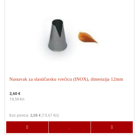
Nastavak za slastičarsku vrećicu (INOX), dimenzija 12mm
2,60 €
19,59 Kn
Bez poreza:
2,08 €
(
15,67 Kn
)