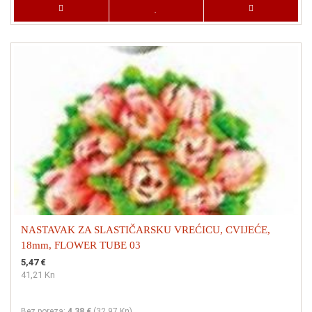
NASTAVAK ZA SLASTIČARSKU VREĆICU, CVIJEĆE,
18mm, FLOWER TUBE 03
5,47 €
41,21 Kn
Bez poreza:
4,38 €
(
32,97 Kn
)