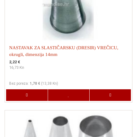
NASTAVAK ZA SLASTIČARSKU (DRESIR) VREČICU,
okrugli, dimenzija 14mm
2,22 €
16,73 Kn
Bez poreza:
1,78 €
(
13,38 Kn
)