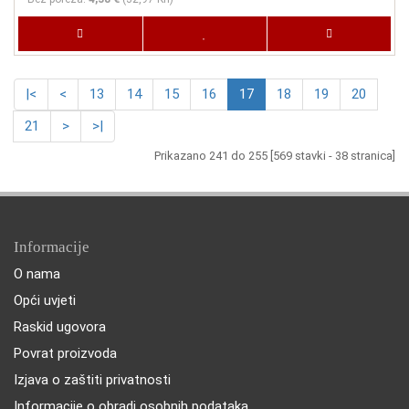
|<
<
13
14
15
16
17
18
19
20
21
>
>|
Prikazano 241 do 255 [569 stavki - 38 stranica]
Informacije
O nama
Opći uvjeti
Raskid ugovora
Povrat proizvoda
Izjava o zaštiti privatnosti
Informacije o obradi osobnih podataka