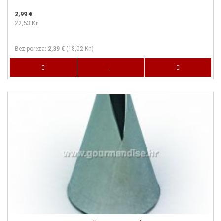
2,99 €
22,53 Kn
Bez poreza:
2,39 €
(
18,02 Kn
)