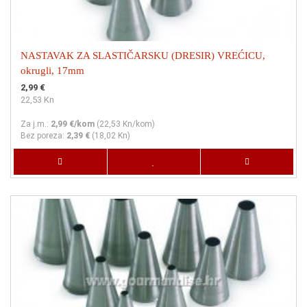
NASTAVAK ZA SLASTIČARSKU (DRESIR) VREĆICU,
okrugli, 17mm
2,99 €
22,53 Kn
Za j.m.:
2,99 €/kom
(
22,53 Kn
/kom)
Bez poreza:
2,39 €
(
18,02 Kn
)