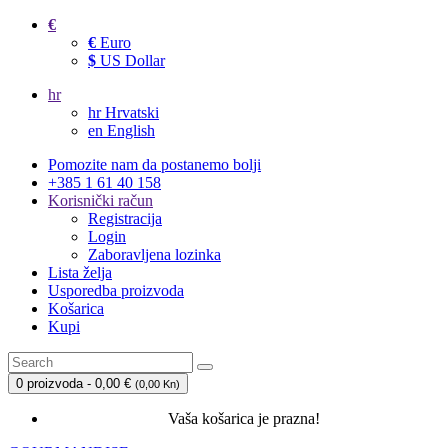
€
€
Euro
$
US Dollar
hr
hr
Hrvatski
en
English
Pomozite nam da postanemo bolji
+385 1 61 40 158
Korisnički račun
Registracija
Login
Zaboravljena lozinka
Lista želja
Usporedba proizvoda
Košarica
Kupi
0 proizvoda - 0,00 €
(
0,00 Kn
)
Vaša košarica je prazna!