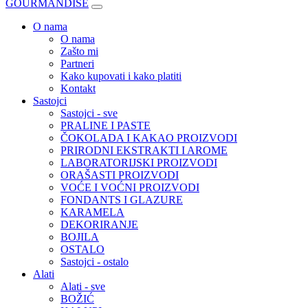
GOURMANDISE
O nama
O nama
Zašto mi
Partneri
Kako kupovati i kako platiti
Kontakt
Sastojci
Sastojci - sve
PRALINE I PASTE
ČOKOLADA I KAKAO PROIZVODI
PRIRODNI EKSTRAKTI I AROME
LABORATORIJSKI PROIZVODI
ORAŠASTI PROIZVODI
VOĆE I VOĆNI PROIZVODI
FONDANTS I GLAZURE
KARAMELA
DEKORIRANJE
BOJILA
OSTALO
Sastojci - ostalo
Alati
Alati - sve
BOŽIĆ