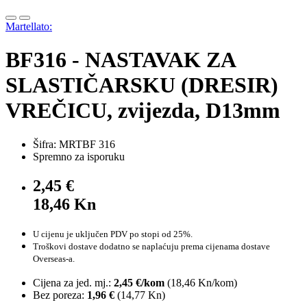
Martellato:
BF316 - NASTAVAK ZA
SLASTIČARSKU (DRESIR)
VREČICU, zvijezda, D13mm
Šifra: MRTBF 316
Spremno za isporuku
2,45 €
18,46 Kn
U cijenu je uključen PDV po stopi od 25%.
Troškovi dostave dodatno se naplaćuju prema cijenama dostave
Overseas-a.
Cijena za jed. mj.:
2,45 €/kom
(
18,46 Kn
/kom)
Bez poreza:
1,96 €
(
14,77 Kn
)