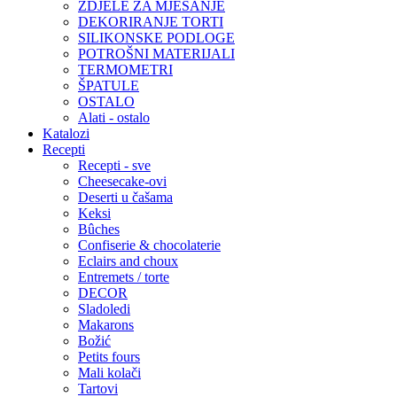
ZDJELE ZA MJEŠANJE
DEKORIRANJE TORTI
SILIKONSKE PODLOGE
POTROŠNI MATERIJALI
TERMOMETRI
ŠPATULE
OSTALO
Alati - ostalo
Katalozi
Recepti
Recepti - sve
Cheesecake-ovi
Deserti u čašama
Keksi
Bûches
Confiserie & chocolaterie
Eclairs and choux
Entremets / torte
DECOR
Sladoledi
Makarons
Božić
Petits fours
Mali kolači
Tartovi