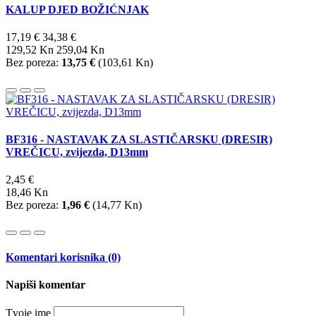
KALUP DJED BOŽIĆNJAK
17,19 €
34,38 €
129,52 Kn
259,04 Kn
Bez poreza:
13,75 €
(
103,61 Kn
)
BF316 - NASTAVAK ZA SLASTIČARSKU (DRESIR)
VREČICU, zvijezda, D13mm
2,45 €
18,46 Kn
Bez poreza:
1,96 €
(
14,77 Kn
)
Komentari korisnika (0)
Napiši komentar
Tvoje ime