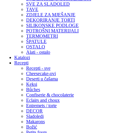
SVE ZA SLADOLED
TAVE
ZDJELE ZA MJEŠANJE
DEKORIRANJE TORTI
SILIKONSKE PODLOGE
POTROŠNI MATERIJALI
TERMOMETRI
ŠPATULE
OSTALO
Alati - ostalo
Katalozi
Recepti
Recepti - sve
Cheesecake-ovi
Deserti u čašama
Keksi
Bûches
Confiserie & chocolaterie
Eclairs and choux
Entremets / torte
DECOR
Sladoledi
Makarons
Božić
Petits fours