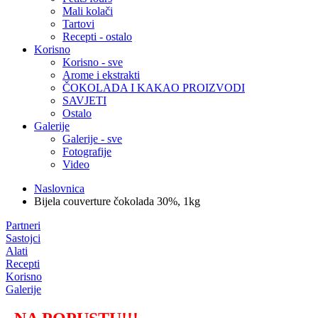
Mali kolači
Tartovi
Recepti - ostalo
Korisno
Korisno - sve
Arome i ekstrakti
ČOKOLADA I KAKAO PROIZVODI
SAVJETI
Ostalo
Galerije
Galerije - sve
Fotografije
Video
Naslovnica
Bijela couverture čokolada 30%, 1kg
Partneri
Sastojci
Alati
Recepti
Korisno
Galerije