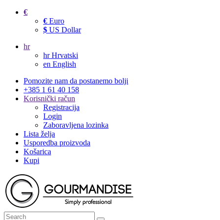
€
€
Euro
$
US Dollar
hr
hr
Hrvatski
en
English
Pomozite nam da postanemo bolji
+385 1 61 40 158
Korisnički račun
Registracija
Login
Zaboravljena lozinka
Lista želja
Usporedba proizvoda
Košarica
Kupi