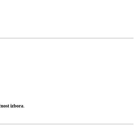
ost izbora
.