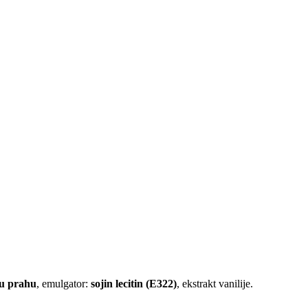
KOLADA 30%
minimalno
 u prahu
, emulgator:
sojin lecitin (E322)
, ekst