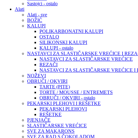
Sastojci - ostalo
Alati
Alati - sve
BOŽIĆ
KALUPI
POLIKARBONATNI KALUPI
OSTALO
SILIKONSKI KALUPI
KALUPI - ostalo
NASTAVCI ZA SLASTIČARSKE VREĆICE I REZA
NASTAVCI ZA SLASTIČARSKE VREĆICE
REZAČI
NASTAVCI ZA SLASTIČARSKE VREĆICE I RE
NOŽEVI
OBRUČI / OKVIRI
TARTE (PITE)
TORTE / MOUSSE / ENTREMETS
OBRUČI / OKVIRI - ostalo
PEKARSKI PLEHOVI I REŠETKE
PEKARSKI PLEHOVI
REŠETKE
PJENJAČE
SLASTIČARSKE VREĆICE
SVE ZA MAKARONS
SVE ZA RAD S ČOKOLADOM