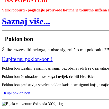
NA POPUSTU
!!!
Veliki popusti - pogledajte proizvode kojima je trenutno snižena c
Saznaj više...
Poklon bon
Želite razveseliti nekoga, a niste sigurni što mu pokloniti ??
Kupite mu poklon-bon !
Poklon bon idealan je način darivanja, bez obzira radi li se o privatnoj 
Poklon bon će obradovati svakoga i
uvijek će biti iskorišten
.
Poklon bon predstavlja savršen poklon kada niste sigurni koja je najbol
Kupi poklon bon!