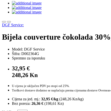
DGF Service:
Bijela couverture čokolada 30%
Model: DGF Service
Šifra: D002364G
Spremno za isporuku
32,95 €
248,26 Kn
U cijenu je uključen PDV po stopi od 25%.
Troškovi dostave dodatno se naplaćuju prema cijenama dostave Overseas-
Cijena za jed. mj.:
32,95 €/kg
(
248,26 Kn
/kg)
Bez poreza:
26,36 €
(
198,61 Kn
)