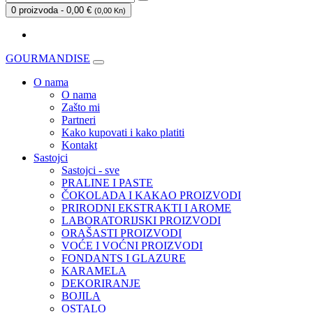
0 proizvoda - 0,00 €
(
0,00 Kn
)
GOURMANDISE
O nama
O nama
Zašto mi
Partneri
Kako kupovati i kako platiti
Kontakt
Sastojci
Sastojci - sve
PRALINE I PASTE
ČOKOLADA I KAKAO PROIZVODI
PRIRODNI EKSTRAKTI I AROME
LABORATORIJSKI PROIZVODI
ORAŠASTI PROIZVODI
VOĆE I VOĆNI PROIZVODI
FONDANTS I GLAZURE
KARAMELA
DEKORIRANJE
BOJILA
OSTALO