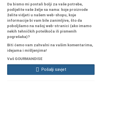
Da bismo mi postali bolji za vaše potrebe,
podijelite vaše želje sa nama: koje proizvode
želite vidjeti u našem web-shopu, koje
informacije bi vam bile zanimljive, što da
poboljšamo na našoj web-stranici (ako imamo
nekih tehničkih poteškoča ili pismenih
pogrešaka)?
Biti ćemo vam zahvalni na vašim komentarima,
idejama i mišljenjima!
Vaš GOURMANDISE
Pošalji savjet