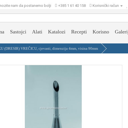
ozite nam da postanemo bolji
+385 1 61 40 158
Korisnički račun
ma
Sastojci
Alati
Katalozi
Recepti
Korisno
Galeri
(DRESIR) VREČICU, cjevasti, dimenzija 4mm, visina 90mm