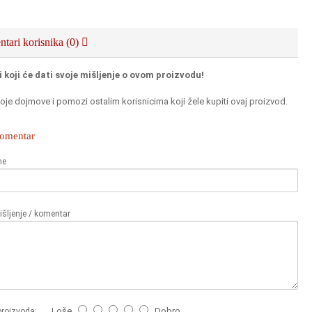
tari korisnika (0)
i koji će dati svoje mišljenje o ovom proizvodu!
oje dojmove i pomozi ostalim korisnicima koji žele kupiti ovaj proizvod.
komentar
me
šljenje / komentar
Loše
Dobro
proizvoda: