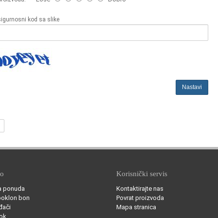
sigurnosni kod sa slike
Nastavi
no
Korisnički servis
a ponuda
Kontaktirajte nas
poklon bon
Povrat proizvoda
đači
Mapa stranica
ok