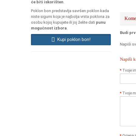
će biti iskorišten
.
Poklon bon predstavlja savršen poklon kada
niste sigurni koja je najbolja vrsta poklona za
Komen
osobu kojoj kupujete ili joj želite dati
punu
mogućnost izbora
.
Budi prv
Kupi poklon bon!
Napiši sv
Napiši 
Tvoje i
Tvoje mi
Ocjena 