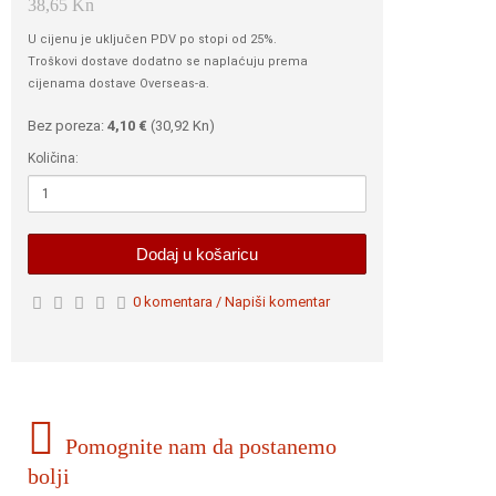
38,65 Kn
U cijenu je uključen PDV po stopi od 25%.
Troškovi dostave dodatno se naplaćuju prema
cijenama dostave Overseas-a.
Bez poreza:
4,10 €
(
30,92 Kn
)
Količina:
Dodaj u košaricu
0 komentara / Napiši komentar
Pomognite nam da postanemo
bolji