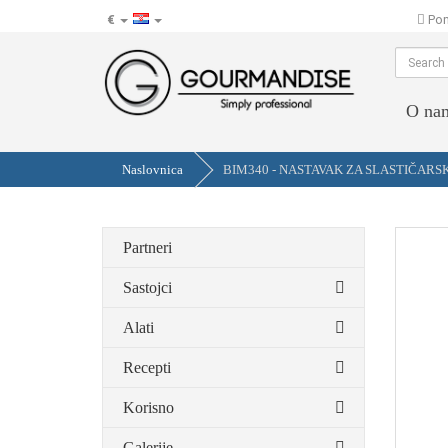
€
Pom
hr
O na
Naslovnica
BIM340 - NASTAVAK ZA SLASTIČARSKU 
Partneri
Sastojci
Alati
Recepti
Korisno
Galerije