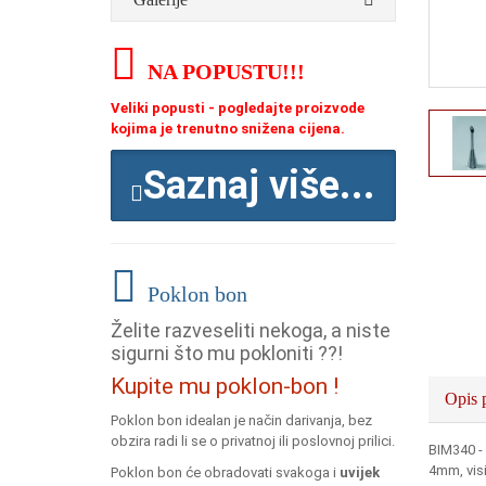
NA POPUSTU
!!!
Veliki popusti - pogledajte proizvode
kojima je trenutno snižena cijena.
Saznaj više...
Poklon bon
Želite razveseliti nekoga, a niste
sigurni što mu pokloniti ??!
Kupite mu poklon-bon !
Opis 
Poklon bon idealan je način darivanja, bez
obzira radi li se o privatnoj ili poslovnoj prilici.
BIM340 -
4mm, vis
Poklon bon će obradovati svakoga i
uvijek