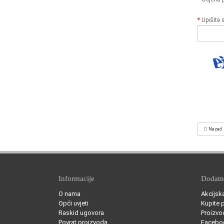
Upišite 
Nazad
Informacije
Dodat
O nama
Akcijsk
Opći uvjeti
Kupite 
Raskid ugovora
Proizvo
Povrat proizvoda
Facebo