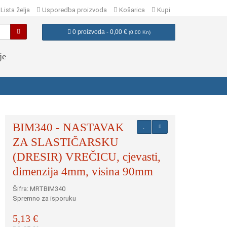
Lista želja
Usporedba proizvoda
Košarica
Kupi
0 proizvoda - 0,00 €
(
0,00 Kn
)
je
BIM340 - NASTAVAK
ZA SLASTIČARSKU
(DRESIR) VREČICU, cjevasti,
dimenzija 4mm, visina 90mm
Šifra: MRTBIM340
Spremno za isporuku
5,13 €