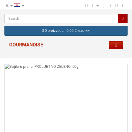
€
hr
0 proizvoda - 0,00 €
(
0,00 Kn
)
GOURMANDISE