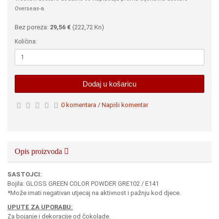
Overseas-a.
Bez poreza:
29,56 €
(
222,72 Kn
)
Količina:
Dodaj u košaricu
0 komentara / Napiši komentar
Opis proizvoda
SASTOJCI:
Bojila: GLOSS GREEN COLOR POWDER GRE102 / E141
*Može imati negativan utjecaj na aktivnost i pažnju kod djece.
UPUTE ZA UPORABU:
Za bojanje i dekoracije od čokolade.