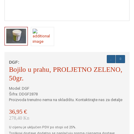
DGF:
Bojilo u prahu, PROLJETNO ZELENO,
50gr.
Model: DGF
Šifra: DDGF2878
Proizvoda trenutno nema na skladištu. Kontaktirajte nas za detalje
36,95 €
278,40 Kn
U cijenu je uključen PDV po stopi od 25%.
Troškovi dostave dodatno se naplaćuju prema cijenama dostave