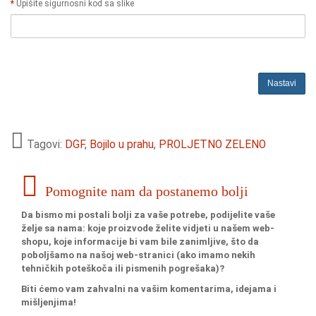
Upišite sigurnosni kod sa slike
Nastavi
Tagovi:
DGF
,
Bojilo u prahu
,
PROLJETNO ZELENO
Pomognite nam da postanemo bolji
Da bismo mi postali bolji za vaše potrebe, podijelite vaše
želje sa nama: koje proizvode želite vidjeti u našem web-
shopu, koje informacije bi vam bile zanimljive, što da
poboljšamo na našoj web-stranici (ako imamo nekih
tehničkih poteškoča ili pismenih pogrešaka)?
Biti ćemo vam zahvalni na vašim komentarima, idejama i
mišljenjima!