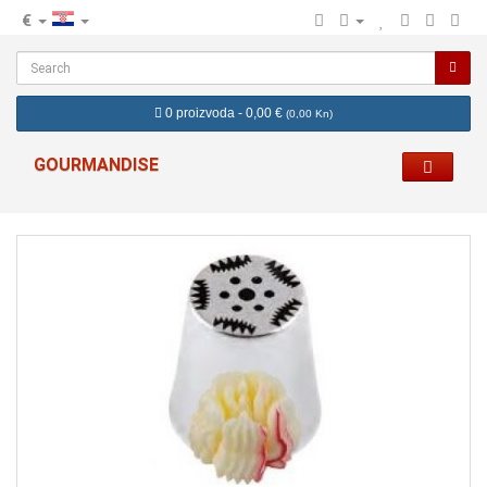
€
hr
0 proizvoda - 0,00 €
(
0,00 Kn
)
GOURMANDISE