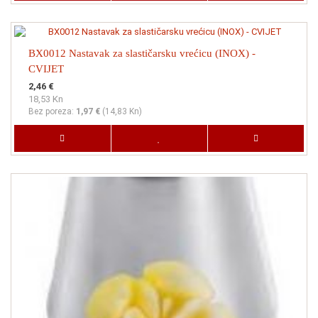
BX0012 Nastavak za slastičarsku vrećicu (INOX) -
CVIJET
2,46 €
18,53 Kn
Bez poreza:
1,97 €
(
14,83 Kn
)