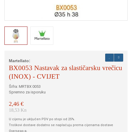
Martellato:
BX0053 Nastavak za slastičarsku vrečicu
(INOX) - CVIJET
Šifra: MRTBX 0053
Spremno za isporuku
2,46 €
18,53 Kn
U cijenu je uključen PDV po stopi od 25%.
Troškovi dostave dodatno se naplaćuju prema cijenama dostave
Overseas-a.