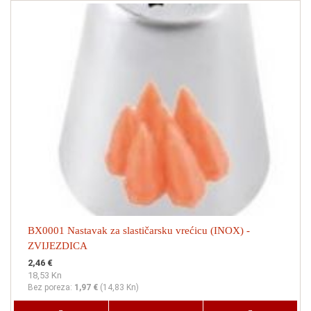
BX0001 Nastavak za slastičarsku vrećicu (INOX) -
ZVIJEZDICA
2,46 €
18,53 Kn
Bez poreza:
1,97 €
(
14,83 Kn
)