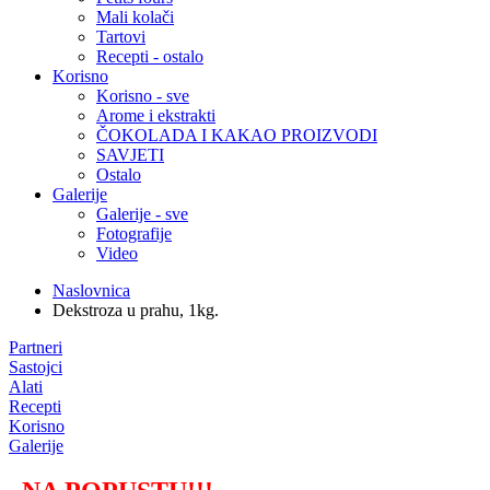
Mali kolači
Tartovi
Recepti - ostalo
Korisno
Korisno - sve
Arome i ekstrakti
ČOKOLADA I KAKAO PROIZVODI
SAVJETI
Ostalo
Galerije
Galerije - sve
Fotografije
Video
Naslovnica
Dekstroza u prahu, 1kg.
Partneri
Sastojci
Alati
Recepti
Korisno
Galerije