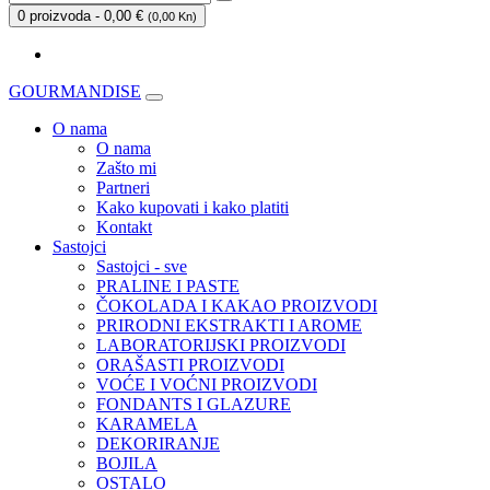
0 proizvoda - 0,00 €
(
0,00 Kn
)
GOURMANDISE
O nama
O nama
Zašto mi
Partneri
Kako kupovati i kako platiti
Kontakt
Sastojci
Sastojci - sve
PRALINE I PASTE
ČOKOLADA I KAKAO PROIZVODI
PRIRODNI EKSTRAKTI I AROME
LABORATORIJSKI PROIZVODI
ORAŠASTI PROIZVODI
VOĆE I VOĆNI PROIZVODI
FONDANTS I GLAZURE
KARAMELA
DEKORIRANJE
BOJILA
OSTALO