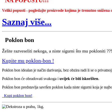
NA POPUSTU
!!!
Veliki popusti - pogledajte proizvode kojima je trenutno snižena c
Saznaj više...
Poklon bon
Želite razveseliti nekoga, a niste sigurni što mu pokloniti ??
Kupite mu poklon-bon !
Poklon bon idealan je način darivanja, bez obzira radi li se o privatnoj 
Poklon bon će obradovati svakoga i
uvijek će biti iskorišten
.
Poklon bon predstavlja savršen poklon kada niste sigurni koja je najbol
Kupi poklon bon!