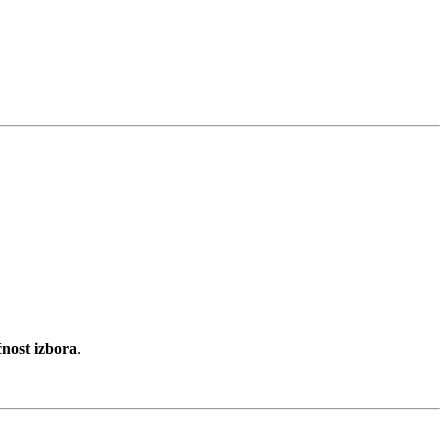
ost izbora
.