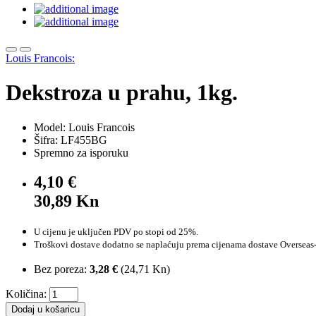
Louis Francois:
Dekstroza u prahu, 1kg.
Model: Louis Francois
Šifra: LF455BG
Spremno za isporuku
4,10 €
30,89 Kn
U cijenu je uključen PDV po stopi od 25%.
Troškovi dostave dodatno se naplaćuju prema cijenama dostave Overseas-
Bez poreza:
3,28 €
(
24,71 Kn
)
Količina:
Dodaj u košaricu