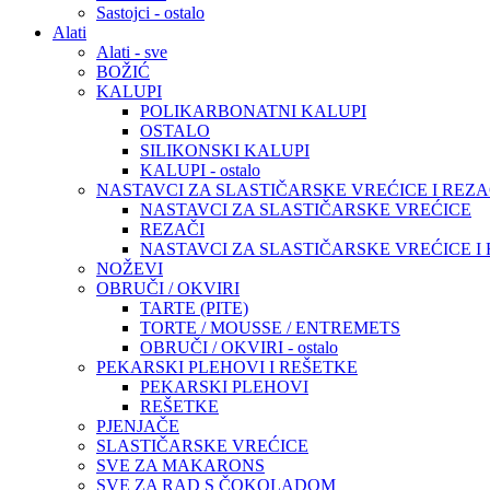
Sastojci - ostalo
Alati
Alati - sve
BOŽIĆ
KALUPI
POLIKARBONATNI KALUPI
OSTALO
SILIKONSKI KALUPI
KALUPI - ostalo
NASTAVCI ZA SLASTIČARSKE VREĆICE I REZA
NASTAVCI ZA SLASTIČARSKE VREĆICE
REZAČI
NASTAVCI ZA SLASTIČARSKE VREĆICE I RE
NOŽEVI
OBRUČI / OKVIRI
TARTE (PITE)
TORTE / MOUSSE / ENTREMETS
OBRUČI / OKVIRI - ostalo
PEKARSKI PLEHOVI I REŠETKE
PEKARSKI PLEHOVI
REŠETKE
PJENJAČE
SLASTIČARSKE VREĆICE
SVE ZA MAKARONS
SVE ZA RAD S ČOKOLADOM