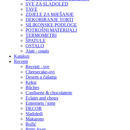
SVE ZA SLADOLED
TAVE
ZDJELE ZA MJEŠANJE
DEKORIRANJE TORTI
SILIKONSKE PODLOGE
POTROŠNI MATERIJALI
TERMOMETRI
ŠPATULE
OSTALO
Alati - ostalo
Katalozi
Recepti
Recepti - sve
Cheesecake-ovi
Deserti u čašama
Keksi
Bûches
Confiserie & chocolaterie
Eclairs and choux
Entremets / torte
DECOR
Sladoledi
Makarons
Božić
Petits fours