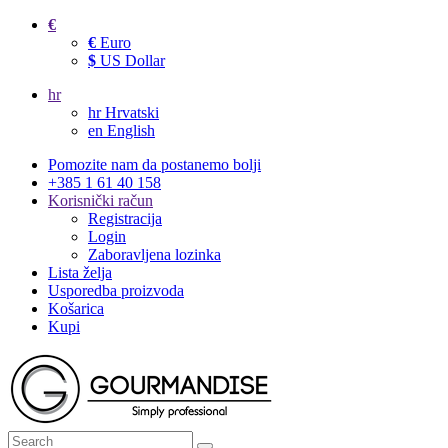
€
€
Euro
$
US Dollar
hr
hr
Hrvatski
en
English
Pomozite nam da postanemo bolji
+385 1 61 40 158
Korisnički račun
Registracija
Login
Zaboravljena lozinka
Lista želja
Usporedba proizvoda
Košarica
Kupi