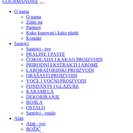
GOURMANDISE
O nama
O nama
Zašto mi
Partneri
Kako kupovati i kako platiti
Kontakt
Sastojci
Sastojci - sve
PRALINE I PASTE
ČOKOLADA I KAKAO PROIZVODI
PRIRODNI EKSTRAKTI I AROME
LABORATORIJSKI PROIZVODI
ORAŠASTI PROIZVODI
VOĆE I VOĆNI PROIZVODI
FONDANTS I GLAZURE
KARAMELA
DEKORIRANJE
BOJILA
OSTALO
Sastojci - ostalo
Alati
Alati - sve
BOŽIĆ