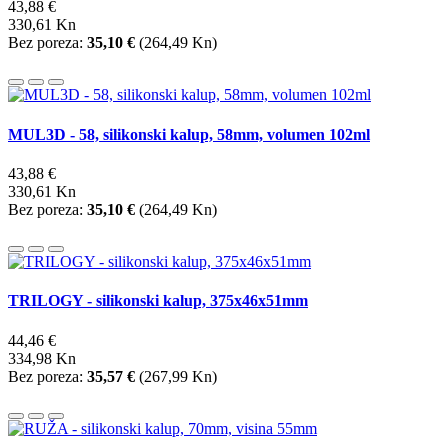
43,88 €
330,61 Kn
Bez poreza:
35,10 €
(
264,49 Kn
)
MUL3D - 58, silikonski kalup, 58mm, volumen 102ml
43,88 €
330,61 Kn
Bez poreza:
35,10 €
(
264,49 Kn
)
TRILOGY - silikonski kalup, 375x46x51mm
44,46 €
334,98 Kn
Bez poreza:
35,57 €
(
267,99 Kn
)