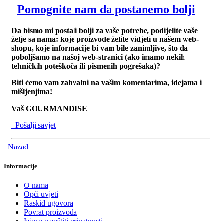
Pomognite nam da postanemo bolji
Da bismo mi postali bolji za vaše potrebe, podijelite vaše
želje sa nama: koje proizvode želite vidjeti u našem web-
shopu, koje informacije bi vam bile zanimljive, što da
poboljšamo na našoj web-stranici (ako imamo nekih
tehničkih poteškoča ili pismenih pogrešaka)?
Biti ćemo vam zahvalni na vašim komentarima, idejama i
mišljenjima!
Vaš GOURMANDISE
Pošalji savjet
Nazad
Informacije
O nama
Opći uvjeti
Raskid ugovora
Povrat proizvoda
Izjava o zaštiti privatnosti