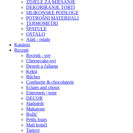
ZDJELE ZA MJEŠANJE
DEKORIRANJE TORTI
SILIKONSKE PODLOGE
POTROŠNI MATERIJALI
TERMOMETRI
ŠPATULE
OSTALO
Alati - ostalo
Katalozi
Recepti
Recepti - sve
Cheesecake-ovi
Deserti u čašama
Keksi
Bûches
Confiserie & chocolaterie
Eclairs and choux
Entremets / torte
DECOR
Sladoledi
Makarons
Božić
Petits fours
Mali kolači
Tartovi