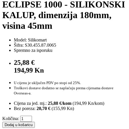
ECLIPSE 1000 - SILIKONSKI
KALUP, dimenzija 180mm,
visina 45mm
Model: Silikomart
Šifra: S30.455.87.0065
Spremno za isporuku
25,88 €
194,99 Kn
U cijenu je uključen PDV po stopi od 25%.
Troškovi dostave dodatno se naplaćuju prema cijenama dostave
Overseas-a.
Cijena za jed. mj.:
25,88 €/kom
(
194,99 Kn
/kom)
Bez poreza:
20,70 €
(
155,99 Kn
)
Količina:
Dodaj u košaricu