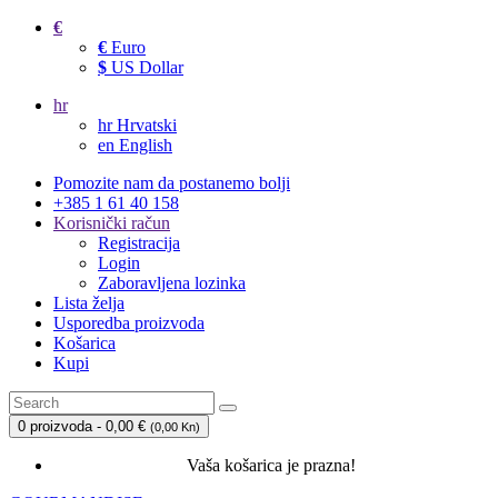
€
€
Euro
$
US Dollar
hr
hr
Hrvatski
en
English
Pomozite nam da postanemo bolji
+385 1 61 40 158
Korisnički račun
Registracija
Login
Zaboravljena lozinka
Lista želja
Usporedba proizvoda
Košarica
Kupi
0 proizvoda - 0,00 €
(
0,00 Kn
)
Vaša košarica je prazna!