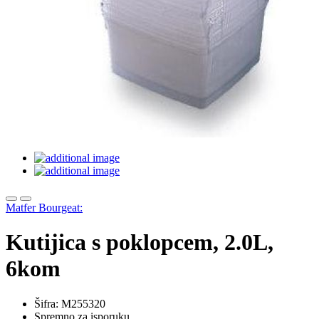
Matfer Bourgeat:
Kutijica s poklopcem, 2.0L,
6kom
Šifra: M255320
Spremno za isporuku