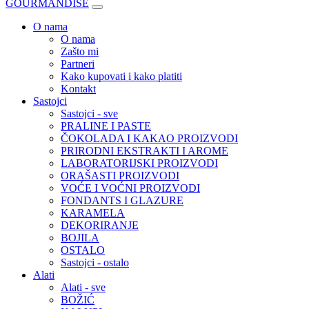
GOURMANDISE
O nama
O nama
Zašto mi
Partneri
Kako kupovati i kako platiti
Kontakt
Sastojci
Sastojci - sve
PRALINE I PASTE
ČOKOLADA I KAKAO PROIZVODI
PRIRODNI EKSTRAKTI I AROME
LABORATORIJSKI PROIZVODI
ORAŠASTI PROIZVODI
VOĆE I VOĆNI PROIZVODI
FONDANTS I GLAZURE
KARAMELA
DEKORIRANJE
BOJILA
OSTALO
Sastojci - ostalo
Alati
Alati - sve
BOŽIĆ