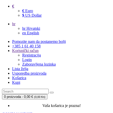
€
€
Euro
$
US Dollar
hr
hr
Hrvatski
en
English
Pomozite nam da postanemo bolji
+385 1 61 40 158
Korisnički račun
Registracija
Login
Zaboravljena lozinka
Lista želja
Usporedba proizvoda
Košarica
Kupi
0 proizvoda - 0,00 €
(
0,00 Kn
)
Vaša košarica je prazna!