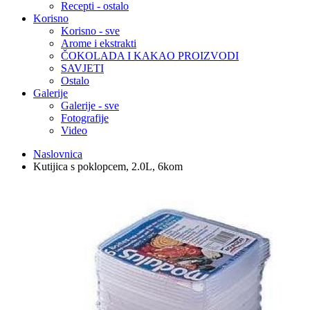
Recepti - ostalo
Korisno
Korisno - sve
Arome i ekstrakti
ČOKOLADA I KAKAO PROIZVODI
SAVJETI
Ostalo
Galerije
Galerije - sve
Fotografije
Video
Naslovnica
Kutijica s poklopcem, 2.0L, 6kom