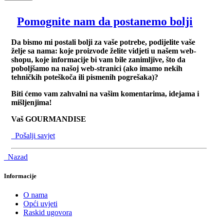
Pomognite nam da postanemo bolji
Da bismo mi postali bolji za vaše potrebe, podijelite vaše
želje sa nama: koje proizvode želite vidjeti u našem web-
shopu, koje informacije bi vam bile zanimljive, što da
poboljšamo na našoj web-stranici (ako imamo nekih
tehničkih poteškoča ili pismenih pogrešaka)?
Biti ćemo vam zahvalni na vašim komentarima, idejama i
mišljenjima!
Vaš GOURMANDISE
Pošalji savjet
Nazad
Informacije
O nama
Opći uvjeti
Raskid ugovora