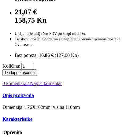
21,07 €
158,75 Kn
U cijenu je uključen PDV po stopi od 25%.
Troškovi dostave dodatno se naplaćuju prema cijenama dostave
Overseas-a.
Bez poreza:
16,86 €
(
127,00 Kn
)
Količina:
Dodaj u košaricu
0 komentara / Napiši komentar
Opis proizvoda
Dimenzija: 176X162mm, visina 110mm
Karakteristike
Općenito