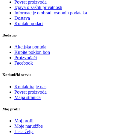
Povrat proizvoda
Izjava o zaštiti privatnosti
Informacije o obradi osobnih podataka
Dostava
Kontakt podaci
Dodatno
Akcijska ponuda
Kupite poklon bon
Proizvođači
Facebook
Korisnički servis
Kontaktirajte nas
Povrat proizvoda
Mapa stranica
Moj profil
Moj profil
Moje narudžbe
Lista želja