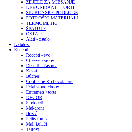
ZDJELE ZA MJEŠANJE
DEKORIRANJE TORTI
SILIKONSKE PODLOGE
POTROŠNI MATERIJALI
TERMOMETRI
ŠPATULE
OSTALO
Alati - ostalo
Katalozi
Recepti
Recepti - sve
Cheesecake-ovi
Deserti u čašama
Keksi
Bûches
Confiserie & chocolaterie
Eclairs and choux
Entremets / torte
DECOR
Sladoledi
Makarons
Božić
Petits fours
Mali kolači
Tartovi