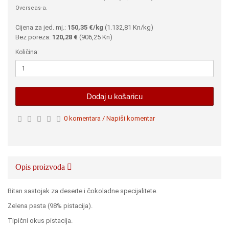
Overseas-a.
Cijena za jed. mj.:
150,35 €/kg
(
1.132,81 Kn
/kg)
Bez poreza:
120,28 €
(
906,25 Kn
)
Količina:
Dodaj u košaricu
0 komentara / Napiši komentar
Opis proizvoda
Bitan sastojak za deserte i čokoladne specijalitete.
Zelena pasta (98% pistacija).
Tipični okus pistacija.