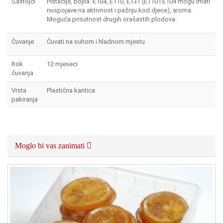
Sastojci
Pistacije, bojila: E104, E110, E131 (E110 i E104 mogu imati
nuspojave na aktivnost i pažnju kod djece), aroma.
Moguća prisutnost drugih orašastih plodova.
Čuvanje
Čuvati na suhom i hladnom mjestu
Rok
12 mjeseci
čuvanja
Vrsta
Plastična kantica
pakiranja
Moglo bi vas zanimati