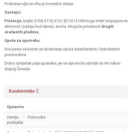
Podizanje ulja na vrhu je normalno stanje.
Sastojci:
Pistacijo
, bojila: E104, E110, E131 (E110 i E104 mogu imati nuspojave na
aktivnost i pažnju kod djece), aroma. Moguća prisutnost
drugih
orašastih plodova
.
Upute za upotrebu:
Ova pasta se koristi za dodavanje okusa slastičarskim i čokoladnim
proizvodima.
Dobro izmješati prije upotrebe, jer se ulje može odvojiti na vrh nakon
dugog čuvanja.
Karakteristike
Općenito
Zemlja
Francuska
podrijetla