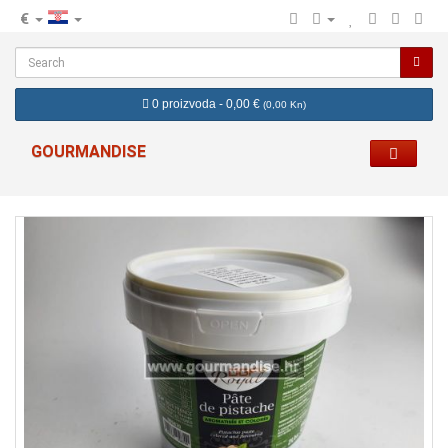
€
hr
0 proizvoda - 0,00 €
(
0,00 Kn
)
GOURMANDISE