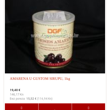
AMARENA U GUSTOM SIRUPU, 1kg
19,40 €
146,17 Kn
Bez poreza:
15,52 €
(
116,94 Kn
)