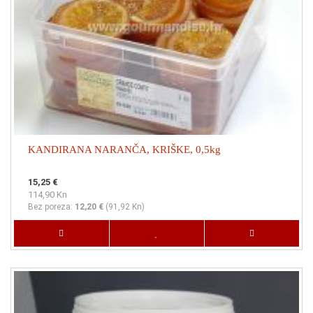
KANDIRANA NARANČA, KRIŠKE, 0,5kg
15,25 €
114,90 Kn
Bez poreza:
12,20 €
(
91,92 Kn
)