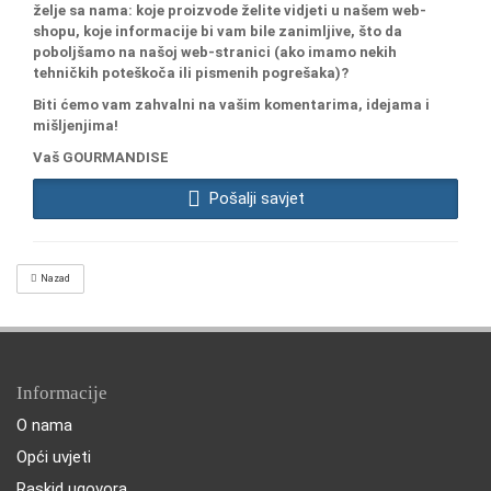
želje sa nama: koje proizvode želite vidjeti u našem web-
shopu, koje informacije bi vam bile zanimljive, što da
poboljšamo na našoj web-stranici (ako imamo nekih
tehničkih poteškoča ili pismenih pogrešaka)?
Biti ćemo vam zahvalni na vašim komentarima, idejama i
mišljenjima!
Vaš GOURMANDISE
Pošalji savjet
Nazad
Informacije
O nama
Opći uvjeti
Raskid ugovora