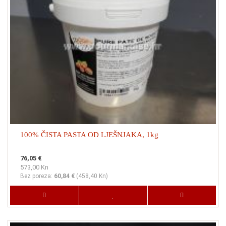
100% ČISTA PASTA OD LJEŠNJAKA, 1kg
76,05 €
573,00 Kn
Bez poreza:
60,84 €
(
458,40 Kn
)