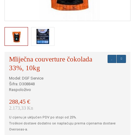
Mliječna couverture čokolada
33%, 10kg
Model: DGF Service
Šifra: D308848
Raspoloživo
288,45 €
2.173,33 Kn
U cijenu je uključen PDV po stopi od 25%.
Troškovi dostave dodatno se naplaćuju prema cijenama dostave
Overseas-a.