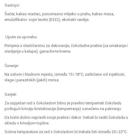
Sastojci:
Šećer, kakao maslac, punomasno mlijeko u prahu, kakao masa,
emulzifikator: sojin lecitin (E322), ekstrakt vanilije.
Upute za uporabu:
Primjena u slastičarstvu za dekoracije, čokoladne praline (za umakanje i
stavljanje u kalupe), ganache te kreme.
Čuvanje:
Na suhom i hladnom mjestu, između 15 i 18°C, zaštićeno od svjetlosti,
vlage i parazitskih (jakih) mirisa
Savjeti:
Za uspješan rad s čokoladom bitno je pravilno temperirati čokoladu
poštujući krivulju kristalizacije (temperiranja) označenu na pakiranju.
Da biste dobro napravili svoje praline i dekor trebali bi raditi čokoladu u
skladu s krivuljom topline.
Sobna temperature za rad s čokoladom bi trebala biti između 20 i 22°C.