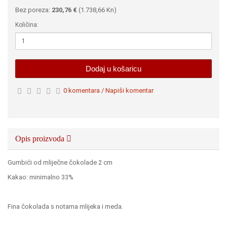
Bez poreza:
230,76 €
(
1.738,66 Kn
)
Količina:
Dodaj u košaricu
0 komentara / Napiši komentar
Opis proizvoda
Gumbići od mliječne čokolade 2 cm
Kakao: minimalno 33%
Fina čokolada s notama mlijeka i meda.