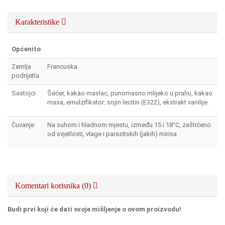
Karakteristike
Općenito
Zemlja
Francuska
podrijetla
Sastojci
Šećer, kakao maslac, punomasno mlijeko u prahu, kakao
masa, emulzifikator: sojin lecitin (E322), ekstrakt vanilije.
Čuvanje
Na suhom i hladnom mjestu, između 15 i 18°C, zaštićeno
od svjetlosti, vlage i parazitskih (jakih) mirisa
Komentari korisnika (0)
Budi prvi koji će dati svoje mišljenje o ovom proizvodu!