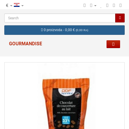
€
hr
0 proizvoda - 0,00 €
(
0,00 Kn
)
GOURMANDISE