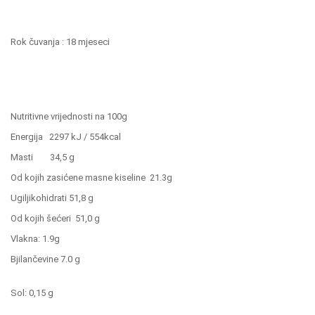
Rok čuvanja : 18 mjeseci
Nutritivne vrijednosti na 100g
Energija 2297 kJ / 554kcal
Masti 34,5 g
Od kojih zasićene masne kiseline 21.3g
Ugiljikohidrati 51,8 g
Od kojih šećeri 51,0 g
Vlakna: 1.9g
Bjilančevine 7.0 g
Sol: 0,15 g