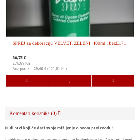
SPREJ za dekoraciju VELVET, ZELENI, 400ml., bezE171
36,75 €
276,89 Kn
Bez poreza:
29,40 €
(
221,51 Kn
)
Komentari korisnika (0)
Budi prvi koji će dati svoje mišljenje o ovom proizvodu!
Napiši svoje dojmove i pomozi ostalim korisnicima koji žele kupiti ovaj