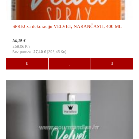
SPREJ za dekoraciju VELVET, NARANČASTI, 400 ML
34,25 €
258,06 Kn
Bez poreza:
27,40 €
(
206,45 Kn
)