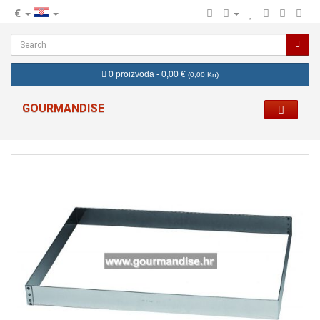
€
hr
0 proizvoda - 0,00 €
(
0,00 Kn
)
GOURMANDISE