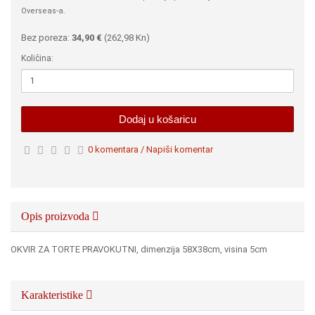
Overseas-a.
Bez poreza:
34,90 €
(
262,98 Kn
)
Količina:
Dodaj u košaricu
0 komentara / Napiši komentar
Opis proizvoda
OKVIR ZA TORTE PRAVOKUTNI, dimenzija 58X38cm, visina 5cm
Karakteristike