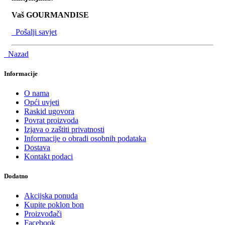
Vaš GOURMANDISE
Pošalji savjet
Nazad
Informacije
O nama
Opći uvjeti
Raskid ugovora
Povrat proizvoda
Izjava o zaštiti privatnosti
Informacije o obradi osobnih podataka
Dostava
Kontakt podaci
Dodatno
Akcijska ponuda
Kupite poklon bon
Proizvođači
Facebook