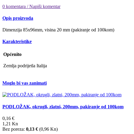
0 komentara / Napiši komentar
Opis proizvoda
Dimenzija 85x96mm, visina 20 mm (pakiranje od 100kom)
Karakteristike
Općenito
Zemlja podrijetla
Italija
Moglo bi vas zanimati
PODLOŽAK, okrugli, zlatni, 200mm, pakiranje od 100kom
0,16 €
1,21 Kn
Bez poreza:
0,13 €
(
0,96 Kn
)