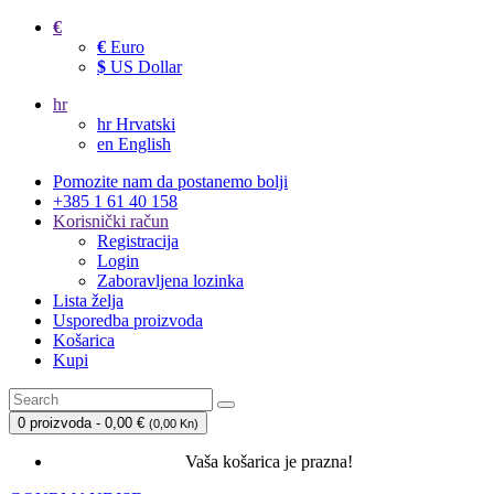
€
€
Euro
$
US Dollar
hr
hr
Hrvatski
en
English
Pomozite nam da postanemo bolji
+385 1 61 40 158
Korisnički račun
Registracija
Login
Zaboravljena lozinka
Lista želja
Usporedba proizvoda
Košarica
Kupi
0 proizvoda - 0,00 €
(
0,00 Kn
)
Vaša košarica je prazna!