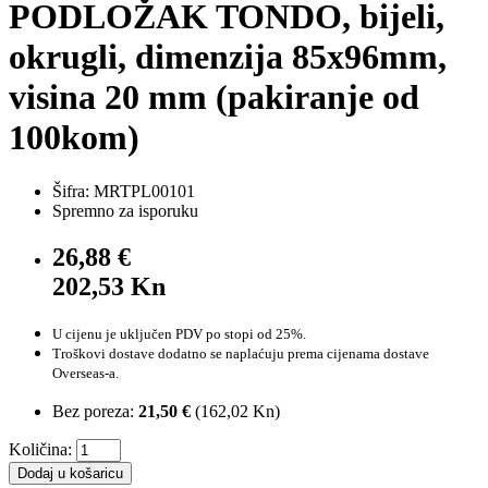
PODLOŽAK TONDO, bijeli,
okrugli, dimenzija 85x96mm,
visina 20 mm (pakiranje od
100kom)
Šifra: MRTPL00101
Spremno za isporuku
26,88 €
202,53 Kn
U cijenu je uključen PDV po stopi od 25%.
Troškovi dostave dodatno se naplaćuju prema cijenama dostave
Overseas-a.
Bez poreza:
21,50 €
(
162,02 Kn
)
Količina:
Dodaj u košaricu