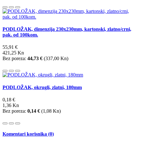
PODLOŽAK, dimenzija 230x230mm, kartonski, zlatno/crni,
pak. od 100kom.
55,91 €
421,25 Kn
Bez poreza:
44,73 €
(
337,00 Kn
)
PODLOŽAK, okrugli, zlatni, 180mm
0,18 €
1,36 Kn
Bez poreza:
0,14 €
(
1,08 Kn
)
Komentari korisnika (0)