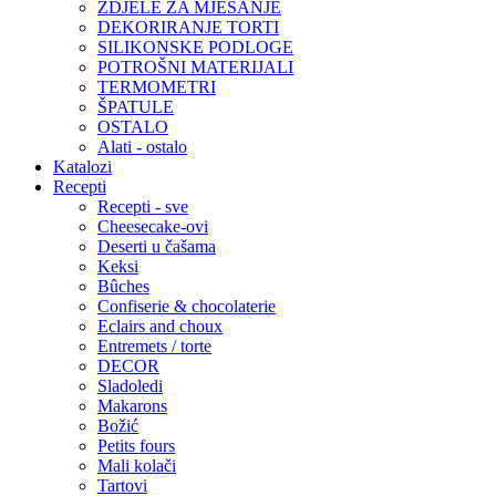
ZDJELE ZA MJEŠANJE
DEKORIRANJE TORTI
SILIKONSKE PODLOGE
POTROŠNI MATERIJALI
TERMOMETRI
ŠPATULE
OSTALO
Alati - ostalo
Katalozi
Recepti
Recepti - sve
Cheesecake-ovi
Deserti u čašama
Keksi
Bûches
Confiserie & chocolaterie
Eclairs and choux
Entremets / torte
DECOR
Sladoledi
Makarons
Božić
Petits fours
Mali kolači
Tartovi