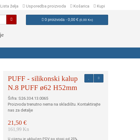
Lista želja
Usporedba proizvoda
Košarica
Kupi
0 proizvoda - 0,00 €
(
0,00 Kn
)
je
PUFF - silikonski kalup
N.8 PUFF ø62 H52mm
Šifra: S26.334.13.0065
Proizvoda trenutno nema na skladištu. Kontaktirajte
nas za detalje
21,50 €
161,99 Kn
U cijenu je uključen PDV po stopi od 25%.