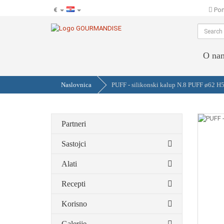
€
Pom
hr
O na
Naslovnica
PUFF - silikonski kalup N.8 PUFF ø62 
Partneri
Sastojci
Alati
Recepti
Korisno
Galerije