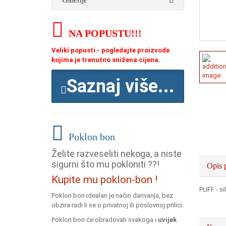
NA POPUSTU
!!!
Veliki popusti - pogledajte proizvode
kojima je trenutno snižena cijena.
Saznaj više...
Poklon bon
Želite razveseliti nekoga, a niste
sigurni što mu pokloniti ??!
Opis 
Kupite mu poklon-bon !
PUFF - s
Poklon bon idealan je način darivanja, bez
obzira radi li se o privatnoj ili poslovnoj prilici.
Poklon bon će obradovati svakoga i
uvijek