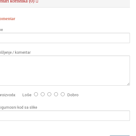
tari korisnika (0)
komentar
me
šljenje / komentar
Loše
Dobro
proizvoda:
sigurnosni kod sa slike