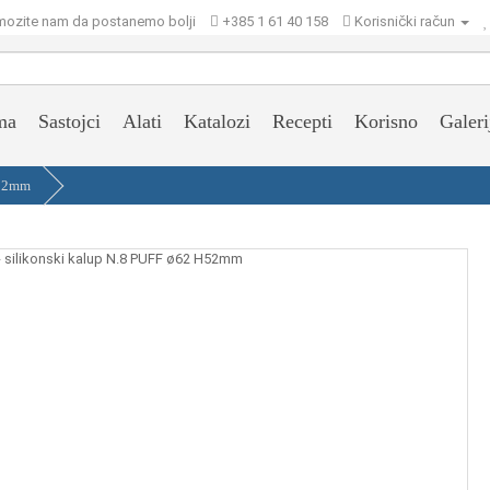
ozite nam da postanemo bolji
+385 1 61 40 158
Korisnički račun
ma
Sastojci
Alati
Katalozi
Recepti
Korisno
Galeri
H52mm