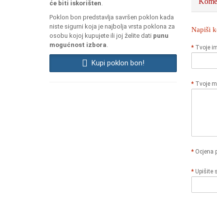
Komen
će biti iskorišten
.
Poklon bon predstavlja savršen poklon kada
niste sigurni koja je najbolja vrsta poklona za
Napiši 
osobu kojoj kupujete ili joj želite dati
punu
mogućnost izbora
.
Tvoje i
Kupi poklon bon!
Tvoje mi
Ocjena 
Upišite 