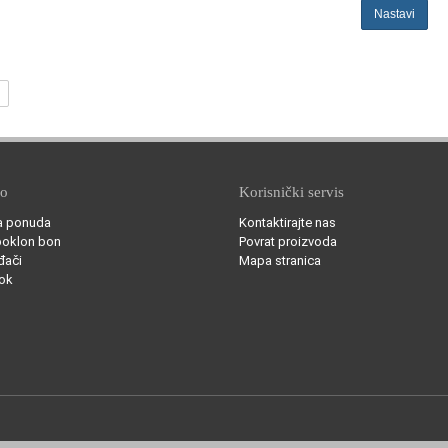
Nastavi
no
Korisnički servis
a ponuda
Kontaktirajte nas
poklon bon
Povrat proizvoda
đači
Mapa stranica
ok