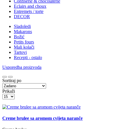
Confiserie & chocolaterie
Eclairs and choux
Entremets / torte
DECOR
Sladoledi
Makarons
Božić
Petits fours
Mali kolači
Tartovi
Recepti - ostalo
Usporedba proizvoda
Sortiraj po
Prikaži
Creme brulee sa aromom cvijeta naranče