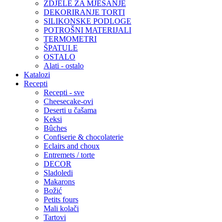
ZDJELE ZA MJEŠANJE
DEKORIRANJE TORTI
SILIKONSKE PODLOGE
POTROŠNI MATERIJALI
TERMOMETRI
ŠPATULE
OSTALO
Alati - ostalo
Katalozi
Recepti
Recepti - sve
Cheesecake-ovi
Deserti u čašama
Keksi
Bûches
Confiserie & chocolaterie
Eclairs and choux
Entremets / torte
DECOR
Sladoledi
Makarons
Božić
Petits fours
Mali kolači
Tartovi