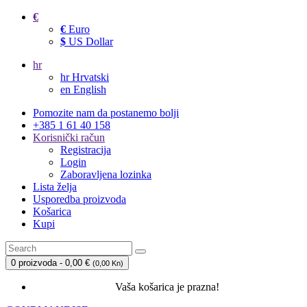
€
€
Euro
$
US Dollar
hr
hr
Hrvatski
en
English
Pomozite nam da postanemo bolji
+385 1 61 40 158
Korisnički račun
Registracija
Login
Zaboravljena lozinka
Lista želja
Usporedba proizvoda
Košarica
Kupi
0 proizvoda - 0,00 €
(
0,00 Kn
)
Vaša košarica je prazna!