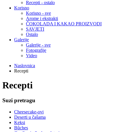
Recepti - ostalo
Korisno
Korisno - sve
Arome i ekstrakti
ČOKOLADA I KAKAO PROIZVODI
SAVJETI
Ostalo
Galerije
Galerije - sve
Fotografije
Video
Naslovnica
Recepti
Recepti
Suzi pretragu
Cheesecake-ovi
Deserti u čašama
Keksi
Bûches