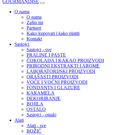
GOURMANDISE
O nama
O nama
Zašto mi
Partneri
Kako kupovati i kako platiti
Kontakt
Sastojci
Sastojci - sve
PRALINE I PASTE
ČOKOLADA I KAKAO PROIZVODI
PRIRODNI EKSTRAKTI I AROME
LABORATORIJSKI PROIZVODI
ORAŠASTI PROIZVODI
VOĆE I VOĆNI PROIZVODI
FONDANTS I GLAZURE
KARAMELA
DEKORIRANJE
BOJILA
OSTALO
Sastojci - ostalo
Alati
Alati - sve
BOŽIĆ