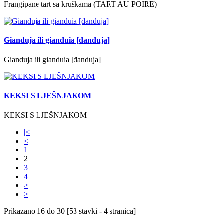
Frangipane tart sa kruškama (TART AU POIRE)
Gianduja ili gianduia [đanduja]
Gianduja ili gianduia [đanduja]
KEKSI S LJEŠNJAKOM
KEKSI S LJEŠNJAKOM
|<
<
1
2
3
4
>
>|
Prikazano 16 do 30 [53 stavki - 4 stranica]