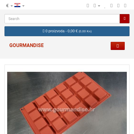
€
hr
0 proizvoda - 0,00 €
(
0,00 Kn
)
GOURMANDISE