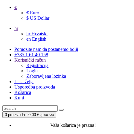
€
€
Euro
$
US Dollar
hr
hr
Hrvatski
en
English
Pomozite nam da postanemo bolji
+385 1 61 40 158
Korisnički račun
Registracija
Login
Zaboravljena lozinka
Lista želja
Usporedba proizvoda
Košarica
Kupi
0 proizvoda - 0,00 €
(
0,00 Kn
)
Vaša košarica je prazna!