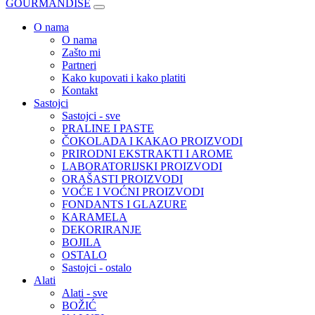
GOURMANDISE
O nama
O nama
Zašto mi
Partneri
Kako kupovati i kako platiti
Kontakt
Sastojci
Sastojci - sve
PRALINE I PASTE
ČOKOLADA I KAKAO PROIZVODI
PRIRODNI EKSTRAKTI I AROME
LABORATORIJSKI PROIZVODI
ORAŠASTI PROIZVODI
VOĆE I VOĆNI PROIZVODI
FONDANTS I GLAZURE
KARAMELA
DEKORIRANJE
BOJILA
OSTALO
Sastojci - ostalo
Alati
Alati - sve
BOŽIĆ