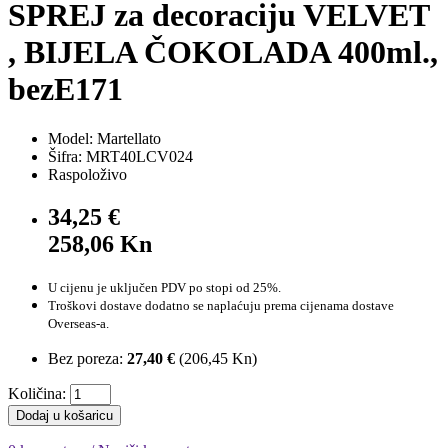
SPREJ za decoraciju VELVET
, BIJELA ČOKOLADA 400ml.,
bezE171
Model: Martellato
Šifra: MRT40LCV024
Raspoloživo
34,25 €
258,06 Kn
U cijenu je uključen PDV po stopi od 25%.
Troškovi dostave dodatno se naplaćuju prema cijenama dostave
Overseas-a.
Bez poreza:
27,40 €
(
206,45 Kn
)
Količina:
Dodaj u košaricu