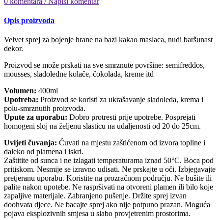
0 komentara / Napiši komentar
Opis proizvoda
Velvet sprej za bojenje hrane na bazi kakao maslaca, nudi baršunast
dekor.
Proizvod se može prskati na sve smrznute površine: semifreddos,
mousses, sladoledne kolače, čokolada, kreme itd
Volumen:
400ml
Upotreba:
Proizvod se koristi za ukrašavanje sladoleda, krema i
polu-smrznutih proizvoda.
Upute za uporabu:
Dobro protresti prije upotrebe. Posprejati
homogeni sloj na željenu slasticu na udaljenosti od 20 do 25cm.
Uvijeti čuvanja:
Čuvati na mjestu zaštićenom od izvora topline i
daleko od plamena i iskri.
Zaštitite od sunca i ne izlagati temperaturama iznad 50°C. Boca pod
pritiskom. Nesmije se izravno udisati. Ne prskajte u oči. Izbjegavajte
pretjeranu uporabu. Koristite na prozračnom području. Ne bušite ili
palite nakon upotebe. Ne raspršivati na otvoreni plamen ili bilo koje
zapaljive materijale. Zabranjeno pušenje. Držite sprej izvan
doohvata djece. Ne bacajte sprej ako nije potpuno prazan. Moguća
pojava eksplozivnih smjesa u slabo provjetrenim prostorima.