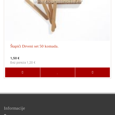
Štapići Drveni set 50 komada.
1,50 €
Bez poreza 1,20 €
Informacije