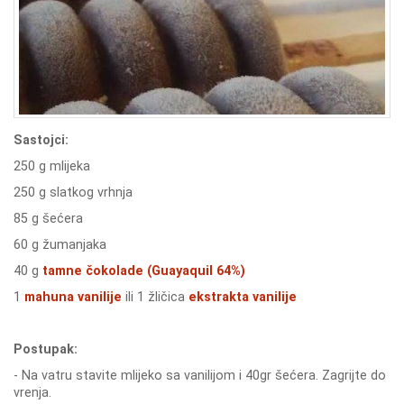
Sastojci:
250 g mlijeka
250 g slatkog vrhnja
85 g šećera
60 g žumanjaka
40 g
tamne čokolade (Guayaquil 64%)
1
mahuna vanilije
ili 1 žličica
ekstrakta vanilije
Postupak:
- Na vatru stavite mlijeko sa vanilijom i 40gr šećera. Zagrijte do
vrenja.