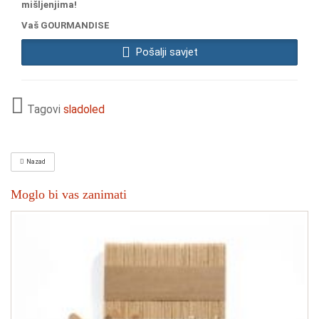
mišljenjima!
Vaš GOURMANDISE
Pošalji savjet
Tagovi
sladoled
Nazad
Moglo bi vas zanimati