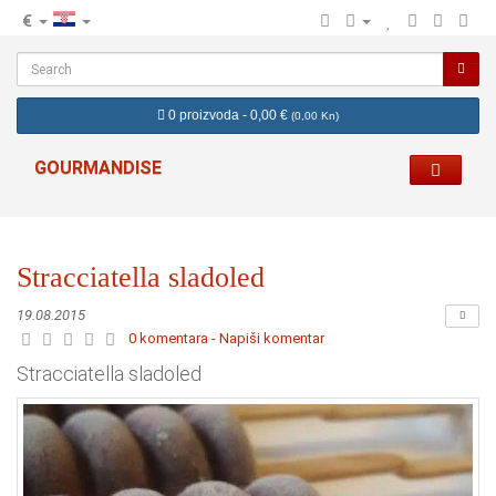
€
hr
0 proizvoda - 0,00 €
(
0,00 Kn
)
GOURMANDISE
Stracciatella sladoled
19.08.2015
0 komentara - Napiši komentar
Stracciatella sladoled