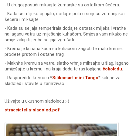
- U drugoj posudi miksajte žumanjke sa ostatkom šećera.
- Kada se mlijeko ugrijalo, dodajte pola u smjesu žumanjaka i
šećera i miksajte
- Kada su se jaja temperirala dodajte ostatak mlijeka i vratite
na laganu vatru uz miješanje kuhačom. Smjesa vam nikako ne
smije zakipiti jer će se jaja zgrušati.
- Krema je kuhana kada sa kuhačom zagrabite malo kreme,
prođete prstom i ostane trag.
- Maknite kremu sa vatre, slatko vrhnje miksajte u šlag, lagano
umiješajte u kremu i na kraju dodajte rastopljenu
čokoladu
.
- Rasporedite kremu u *
Silikomart mini Tango
* kalupe za
sladoled i stavite u zamrzivač.
Uživajte u ukusnom sladoledu :-)
stracciatella-sladoled.pdf