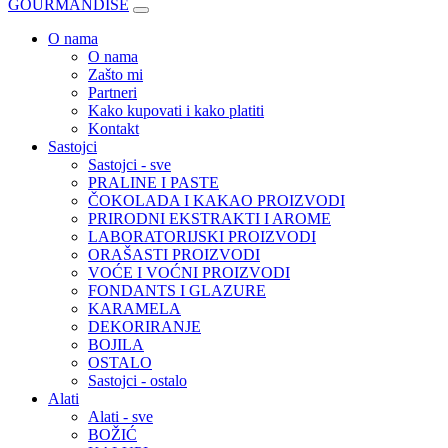
GOURMANDISE
O nama
O nama
Zašto mi
Partneri
Kako kupovati i kako platiti
Kontakt
Sastojci
Sastojci - sve
PRALINE I PASTE
ČOKOLADA I KAKAO PROIZVODI
PRIRODNI EKSTRAKTI I AROME
LABORATORIJSKI PROIZVODI
ORAŠASTI PROIZVODI
VOĆE I VOĆNI PROIZVODI
FONDANTS I GLAZURE
KARAMELA
DEKORIRANJE
BOJILA
OSTALO
Sastojci - ostalo
Alati
Alati - sve
BOŽIĆ