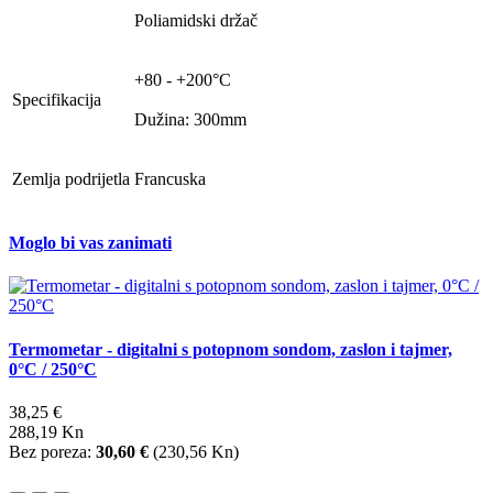
Poliamidski držač
+80 - +200°C
Specifikacija
Dužina: 300mm
Zemlja podrijetla
Francuska
Moglo bi vas zanimati
Termometar - digitalni s potopnom sondom, zaslon i tajmer,
0°C / 250°C
38,25 €
288,19 Kn
Bez poreza:
30,60 €
(
230,56 Kn
)