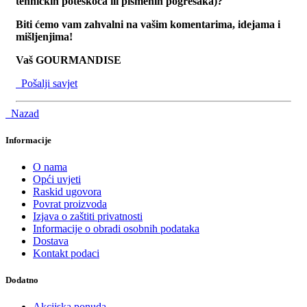
tehničkih poteškoča ili pismenih pogrešaka)?
Biti ćemo vam zahvalni na vašim komentarima, idejama i
mišljenjima!
Vaš GOURMANDISE
Pošalji savjet
Nazad
Informacije
O nama
Opći uvjeti
Raskid ugovora
Povrat proizvoda
Izjava o zaštiti privatnosti
Informacije o obradi osobnih podataka
Dostava
Kontakt podaci
Dodatno
Akcijska ponuda