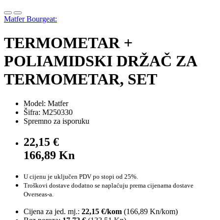
Matfer Bourgeat:
TERMOMETAR +
POLIAMIDSKI DRŽAČ ZA
TERMOMETAR, SET
Model: Matfer
Šifra: M250330
Spremno za isporuku
22,15 €
166,89 Kn
U cijenu je uključen PDV po stopi od 25%.
Troškovi dostave dodatno se naplaćuju prema cijenama dostave
Overseas-a.
Cijena za jed. mj.:
22,15 €/kom
(
166,89 Kn
/kom)