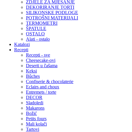
ZDJELE ZA MJEŠANJE
DEKORIRANJE TORTI
SILIKONSKE PODLOGE
POTROŠNI MATERIJALI
TERMOMETRI
ŠPATULE
OSTALO
Alati - ostalo
Katalozi
Recepti
Recepti - sve
Cheesecake-ovi
Deserti u čašama
Keksi
Bûches
Confiserie & chocolaterie
Eclairs and choux
Entremets / torte
DECOR
Sladoledi
Makarons
Božić
Petits fours
Mali kolači
Tartovi