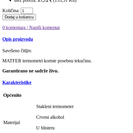
Bez poreza:
17,72 €
(
133,51 Kn
)
Količina:
Dodaj u košaricu
0 komentara / Napiši komentar
Opis proizvoda
Savršeno čitljiv.
MATFER termometri koriste posebnu tekućinu.
Garantirano ne sadrže živu.
Karakteristike
Općenito
Stakleni termometer
Crveni alkohol
Materijal
U blisteru