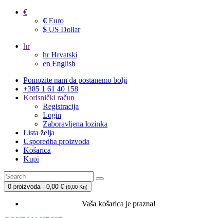
€
€
Euro
$
US Dollar
hr
hr
Hrvatski
en
English
Pomozite nam da postanemo bolji
+385 1 61 40 158
Korisnički račun
Registracija
Login
Zaboravljena lozinka
Lista želja
Usporedba proizvoda
Košarica
Kupi
0 proizvoda - 0,00 €
(
0,00 Kn
)
Vaša košarica je prazna!