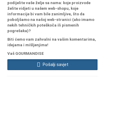
podijelite vaše želje sa nama: koje proizvode
želite vidjeti u našem web-shopu, koje
informacije bi vam bile zanimljive, što da
poboljšamo na našoj web-stranici (ako imamo
nekih tehničkih poteškoča ili pismenih
pogrešaka)?
Biti ćemo vam zahvalni na vašim komentarima,
idejama i mišljenjima!
Vaš GOURMANDISE
Pošalji savjet