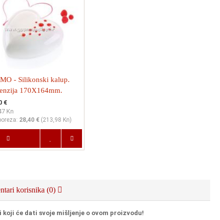
MO - Silikonski kalup.
enzija 170X164mm.
mm + izrezivać
0 €
47 Kn
poreza:
28,40 €
(
213,98 Kn
)
tari korisnika (0)
i koji će dati svoje mišljenje o ovom proizvodu!