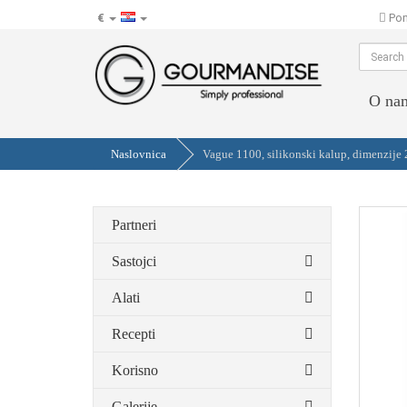
€
Pom
hr
O na
Naslovnica
Vague 1100, silikonski kalup, dimenzij
Partneri
Sastojci
Alati
Recepti
Korisno
Galerije