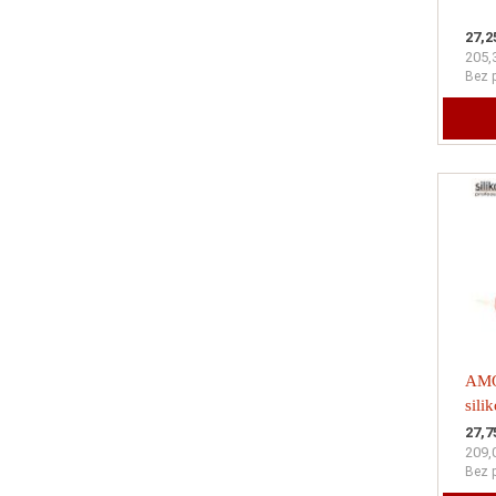
27,2
205,
Bez 
AMO
sili
150
27,7
209,
+ re
Bez 