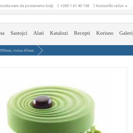
ozite nam da postanemo bolji
+385 1 61 40 158
Korisnički račun
ma
Sastojci
Alati
Katalozi
Recepti
Korisno
Galeri
e 200mm, visina 45mm