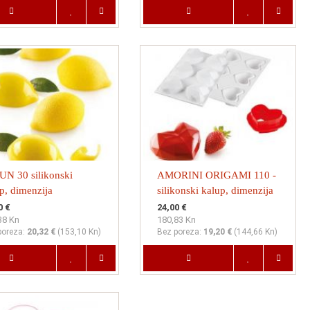
N 30 silikonski
AMORINI ORIGAMI 110 -
p, dimenzija
silikonski kalup, dimenzija
38mm, visina 27mm +
74x84mm, visina 35mm +
0 €
24,00 €
38 Kn
180,83 Kn
č
rezač
poreza:
20,32 €
(
153,10 Kn
)
Bez poreza:
19,20 €
(
144,66 Kn
)