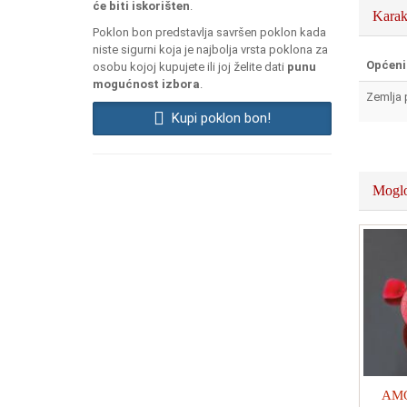
će biti iskorišten
.
Karak
Poklon bon predstavlja savršen poklon kada
niste sigurni koja je najbolja vrsta poklona za
Općeni
osobu kojoj kupujete ili joj želite dati
punu
mogućnost izbora
.
Zemlja 
Kupi poklon bon!
Moglo
AMOR