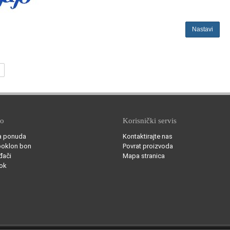
Nastavi
no
Korisnički servis
a ponuda
Kontaktirajte nas
poklon bon
Povrat proizvoda
đači
Mapa stranica
ok