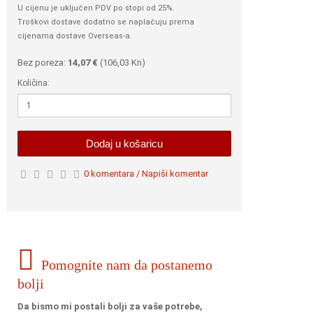
U cijenu je uključen PDV po stopi od 25%.
Troškovi dostave dodatno se naplaćuju prema
cijenama dostave Overseas-a.
Bez poreza:
14,07 €
(
106,03 Kn
)
Količina:
Dodaj u košaricu
0 komentara / Napiši komentar
Pomognite nam da postanemo
bolji
Da bismo mi postali bolji za vaše potrebe,