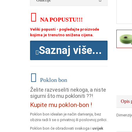
NA POPUSTU
!!!
Veliki popusti - pogledajte proizvode
kojima je trenutno snižena cijena.
Saznaj više...
Poklon bon
Želite razveseliti nekoga, a niste
sigurni što mu pokloniti ??!
Opis 
Kupite mu poklon-bon !
Poklon bon idealan je način darivanja, bez
Dimenzij
obzira radi li se o privatnoj ili poslovnoj prilici.
Poklon bon će obradovati svakoga i
uvijek