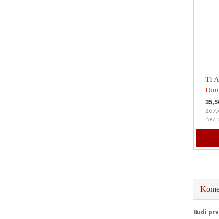
TI A
Dim
H63
35,5
267,
Bez 
Komen
Budi prv