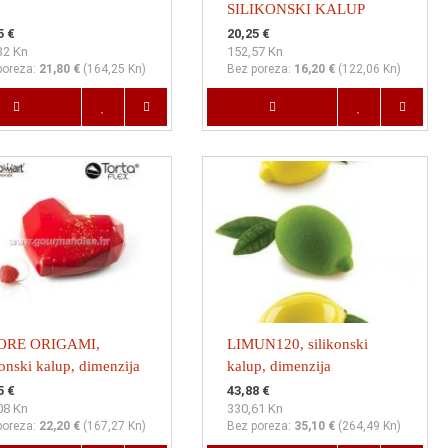
SILIKONSKI KALUP
5 €
20,25 €
32 Kn
152,57 Kn
poreza:
21,80 €
(
164,25 Kn
)
Bez poreza:
16,20 €
(
122,06 Kn
)
RE ORIGAMI,
LIMUN120, silikonski
konski kalup, dimenzija
kalup, dimenzija
x135mm, visina 55mm
88X61mm, visina 44mm +
5 €
43,88 €
08 Kn
330,61 Kn
zač
bijela plastična baza
poreza:
22,20 €
(
167,27 Kn
)
Bez poreza:
35,10 €
(
264,49 Kn
)