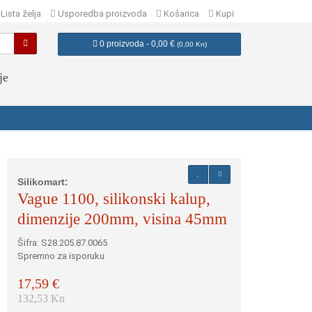
Lista želja
Usporedba proizvoda
Košarica
Kupi
0 proizvoda - 0,00 €
(
0,00 Kn
)
je
Silikomart:
Vague 1100, silikonski kalup,
dimenzije 200mm, visina 45mm
Šifra: S28.205.87.0065
Spremno za isporuku
17,59 €
132,53 Kn