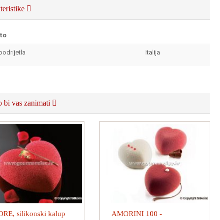
teristike
to
podrijetla
Italija
 bi vas zanimati
E, silikonski kalup
AMORINI 100 -