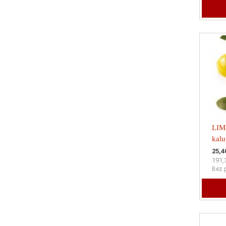
LIMU
kalu
55x
25,4
191,
reza
Bez 