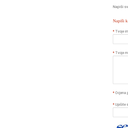
Napiši sv
Napiši 
Tvoje i
Tvoje mi
Ocjena 
Upišite 