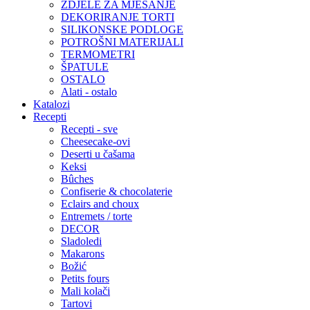
ZDJELE ZA MJEŠANJE
DEKORIRANJE TORTI
SILIKONSKE PODLOGE
POTROŠNI MATERIJALI
TERMOMETRI
ŠPATULE
OSTALO
Alati - ostalo
Katalozi
Recepti
Recepti - sve
Cheesecake-ovi
Deserti u čašama
Keksi
Bûches
Confiserie & chocolaterie
Eclairs and choux
Entremets / torte
DECOR
Sladoledi
Makarons
Božić
Petits fours
Mali kolači
Tartovi