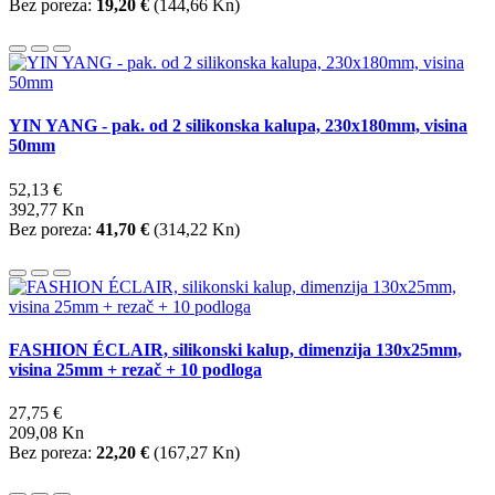
Bez poreza:
19,20 €
(
144,66 Kn
)
YIN YANG - pak. od 2 silikonska kalupa, 230x180mm, visina
50mm
52,13 €
392,77 Kn
Bez poreza:
41,70 €
(
314,22 Kn
)
FASHION ÉCLAIR, silikonski kalup, dimenzija 130x25mm,
visina 25mm + rezač + 10 podloga
27,75 €
209,08 Kn
Bez poreza:
22,20 €
(
167,27 Kn
)