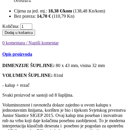
Overseas-a.
Cijena za jed. mj.:
18,38 €/kom
(
138,48 Kn
/kom)
Bez poreza:
14,70 €
(
110,79 Kn
)
Količina:
Dodaj u košaricu
0 komentara / Napiši komentar
Opis proizvoda
DIMENZIJE ŠUPLJINE:
80 x 43 mm, visina 32 mm
VOLUMEN ŠUPLJINE:
81ml
- kalup + rezač
Svaki proizvod se sastoji od 8 šupljina.
Voluminoznost i ravnoteža dolaze zajedno u ovom kalupu s
jednostavnim linijama, korišten je bio i tijekom Svjetskog prvenstva
Junior Slastice SIGEP 2015. Ovaj kalup ima poseban i inovativan
rub na vrhu koji daje kolačima posebnu zaobljenost. To je moderna
interpretacija klasičnih deserata i posebno je pogodan za upotrebu