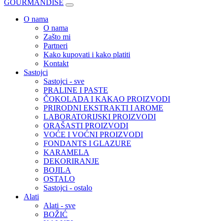
GOURMANDISE
O nama
O nama
Zašto mi
Partneri
Kako kupovati i kako platiti
Kontakt
Sastojci
Sastojci - sve
PRALINE I PASTE
ČOKOLADA I KAKAO PROIZVODI
PRIRODNI EKSTRAKTI I AROME
LABORATORIJSKI PROIZVODI
ORAŠASTI PROIZVODI
VOĆE I VOĆNI PROIZVODI
FONDANTS I GLAZURE
KARAMELA
DEKORIRANJE
BOJILA
OSTALO
Sastojci - ostalo
Alati
Alati - sve
BOŽIĆ