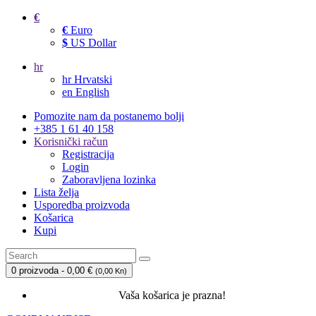
€
€
Euro
$
US Dollar
hr
hr
Hrvatski
en
English
Pomozite nam da postanemo bolji
+385 1 61 40 158
Korisnički račun
Registracija
Login
Zaboravljena lozinka
Lista želja
Usporedba proizvoda
Košarica
Kupi
0 proizvoda - 0,00 €
(
0,00 Kn
)
Vaša košarica je prazna!