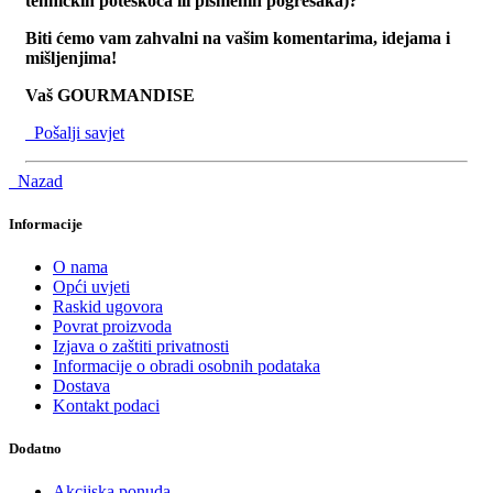
tehničkih poteškoča ili pismenih pogrešaka)?
Biti ćemo vam zahvalni na vašim komentarima, idejama i
mišljenjima!
Vaš GOURMANDISE
Pošalji savjet
Nazad
Informacije
O nama
Opći uvjeti
Raskid ugovora
Povrat proizvoda
Izjava o zaštiti privatnosti
Informacije o obradi osobnih podataka
Dostava
Kontakt podaci
Dodatno
Akcijska ponuda