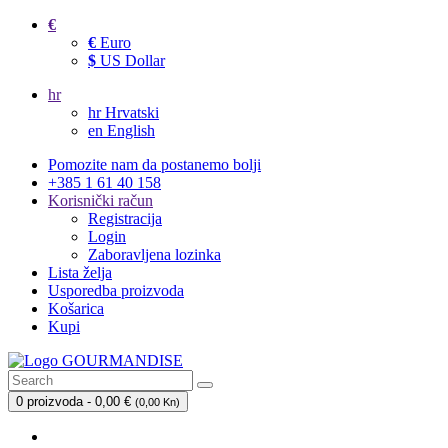
€
€
Euro
$
US Dollar
hr
hr
Hrvatski
en
English
Pomozite nam da postanemo bolji
+385 1 61 40 158
Korisnički račun
Registracija
Login
Zaboravljena lozinka
Lista želja
Usporedba proizvoda
Košarica
Kupi
0 proizvoda - 0,00 €
(
0,00 Kn
)