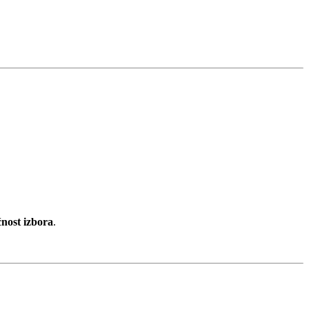
ost izbora
.