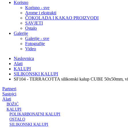
Korisno
Korisno - sve
Arome i ekstrakti
ČOKOLADA I KAKAO PROIZVODI
SAVJETI
Ostalo
Galerije
Galerije - sve
Fotografije
Video
Naslovnica
Alati
KALUPI
SILIKONSKI KALUPI
SF104 - TERRACOTTA silikonski kalup CUBE 50x50mm, v
Partneri
Sastojci
Alati
BOŽIĆ
KALUPI
POLIKARBONATNI KALUPI
OSTALO
SILIKONSKI KALUPI