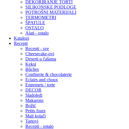
DEKORIRANJE TORTI
SILIKONSKE PODLOGE
POTROŠNI MATERIJALI
TERMOMETRI
ŠPATULE
OSTALO
Alati - ostalo
Katalozi
Recepti
Recepti - sve
Cheesecake-ovi
Deserti u čašama
Keksi
Bûches
Confiserie & chocolaterie
Eclairs and choux
Entremets / torte
DECOR
Sladoledi
Makarons
Božić
Petits fours
Mali kolači
Tartovi
Recepti - ostalo