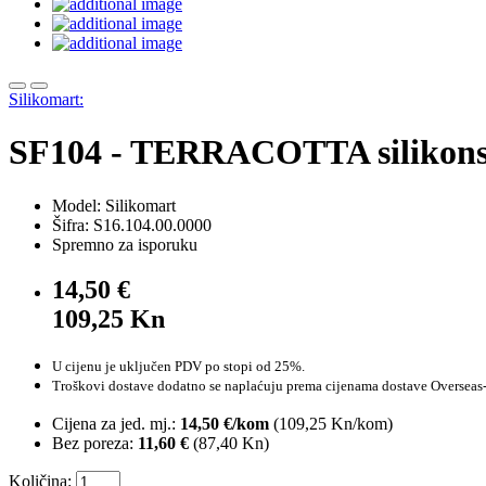
Silikomart:
SF104 - TERRACOTTA silikons
Model: Silikomart
Šifra: S16.104.00.0000
Spremno za isporuku
14,50 €
109,25 Kn
U cijenu je uključen PDV po stopi od 25%.
Troškovi dostave dodatno se naplaćuju prema cijenama dostave Overseas-
Cijena za jed. mj.:
14,50 €/kom
(
109,25 Kn
/kom)
Bez poreza:
11,60 €
(
87,40 Kn
)
Količina: