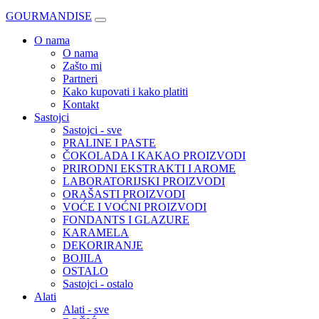
GOURMANDISE
O nama
O nama
Zašto mi
Partneri
Kako kupovati i kako platiti
Kontakt
Sastojci
Sastojci - sve
PRALINE I PASTE
ČOKOLADA I KAKAO PROIZVODI
PRIRODNI EKSTRAKTI I AROME
LABORATORIJSKI PROIZVODI
ORAŠASTI PROIZVODI
VOĆE I VOĆNI PROIZVODI
FONDANTS I GLAZURE
KARAMELA
DEKORIRANJE
BOJILA
OSTALO
Sastojci - ostalo
Alati
Alati - sve