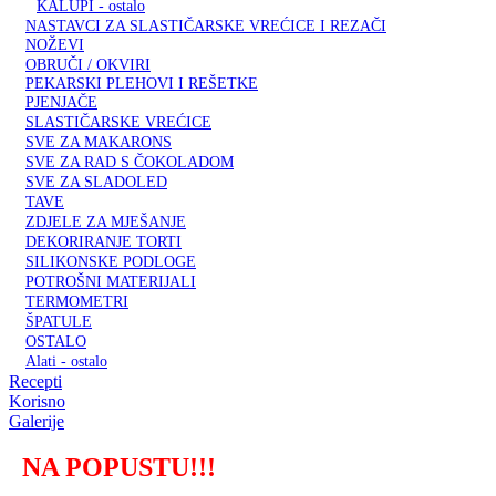
KALUPI - ostalo
NASTAVCI ZA SLASTIČARSKE VREĆICE I REZAČI
NOŽEVI
OBRUČI / OKVIRI
PEKARSKI PLEHOVI I REŠETKE
PJENJAČE
SLASTIČARSKE VREĆICE
SVE ZA MAKARONS
SVE ZA RAD S ČOKOLADOM
SVE ZA SLADOLED
TAVE
ZDJELE ZA MJEŠANJE
DEKORIRANJE TORTI
SILIKONSKE PODLOGE
POTROŠNI MATERIJALI
TERMOMETRI
ŠPATULE
OSTALO
Alati - ostalo
Recepti
Korisno
Galerije
NA POPUSTU
!!!