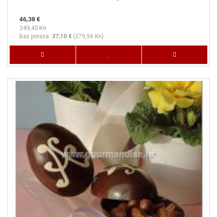
46,38 €
349,45 Kn
Bez poreza:
37,10 €
(
279,56 Kn
)