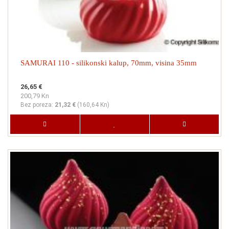
SAMURAI 110 - silikonski kalup, 70mm, visina 35mm
26,65 €
200,79 Kn
Bez poreza:
21,32 €
(
160,64 Kn
)