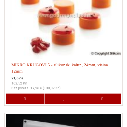
MIKRO KRUGOVI 5 - silikonski kalup, 24mm, visina
12mm
21,57 €
162,52 Kn
Bez poreza:
17,26 €
(
130,02 Kn
)