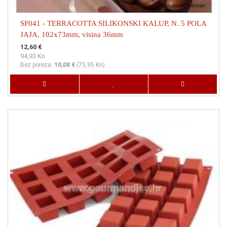
SF041 - TERRACOTTA SILIKONSKI KALUP, N. 5 POLA
JAJA, 102x73mm, visina 36mm
12,60 €
94,93 Kn
Bez poreza:
10,08 €
(
75,95 Kn
)