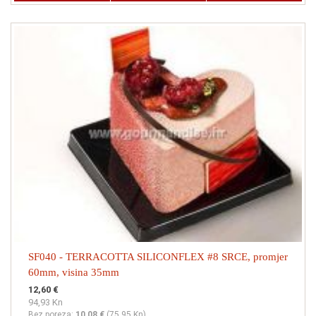
SF040 - TERRACOTTA SILICONFLEX #8 SRCE, promjer
60mm, visina 35mm
12,60 €
94,93 Kn
Bez poreza:
10,08 €
(
75,95 Kn
)