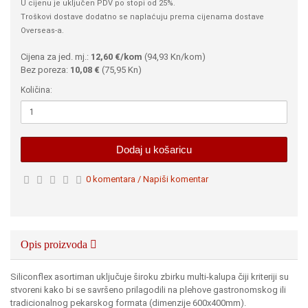
U cijenu je uključen PDV po stopi od 25%.
Troškovi dostave dodatno se naplaćuju prema cijenama dostave
Overseas-a.
Cijena za jed. mj.:
12,60 €/kom
(
94,93 Kn
/kom)
Bez poreza:
10,08 €
(
75,95 Kn
)
Količina:
Dodaj u košaricu
0 komentara / Napiši komentar
Opis proizvoda
Siliconflex asortiman uključuje široku zbirku multi-kalupa čiji kriteriji su
stvoreni kako bi se savršeno prilagodili na plehove gastronomskog ili
tradicionalnog pekarskog formata (dimenzije 600x400mm).