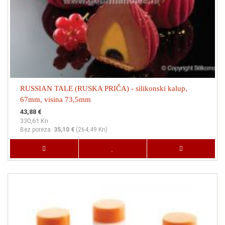
RUSSIAN TALE (RUSKA PRIČA) - silikonski kalup,
67mm, visina 73,5mm
43,88 €
330,61 Kn
Bez poreza:
35,10 €
(
264,49 Kn
)