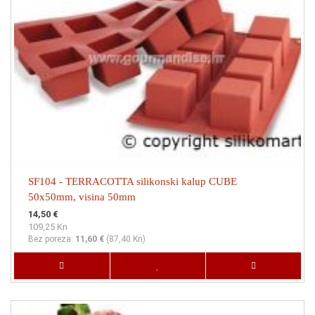
SF104 - TERRACOTTA silikonski kalup CUBE
50x50mm, visina 50mm
14,50 €
109,25 Kn
Bez poreza:
11,60 €
(
87,40 Kn
)