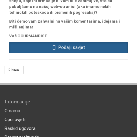
shopu, koje informacije bi vam bile zanimljive, što da
poboljšamo na našoj web-stranici (ako imamo nekih
tehničkih poteškoča ili pismenih pogrešaka)?
Biti ćemo vam zahvalni na vašim komentarima, idejama i
mišljenjima!
Vaš GOURMANDISE
Pošalji savjet
Nazad
Informacije
O nama
Opći uvjeti
Raskid ugovora