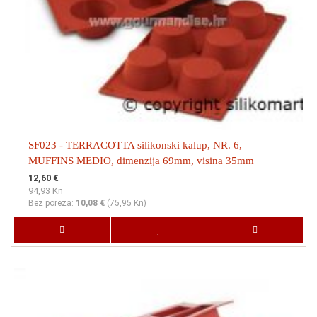
SF023 - TERRACOTTA silikonski kalup, NR. 6,
MUFFINS MEDIO, dimenzija 69mm, visina 35mm
12,60 €
94,93 Kn
Bez poreza:
10,08 €
(
75,95 Kn
)