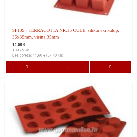
SF105 - TERRACOTTA NR.15 CUBE, silikonski kalup,
35x35mm, visina 35mm
14,50 €
109,25 Kn
Bez poreza:
11,60 €
(
87,40 Kn
)