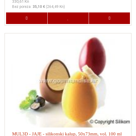
330,61 Kn
Bez poreza:
35,10 €
(
264,49 Kn
)
MUL3D - JAJE - silikonski kalup, 50x73mm, vol. 100 ml