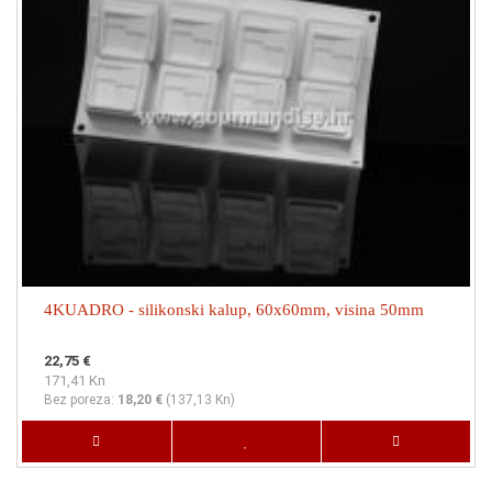
4KUADRO - silikonski kalup, 60x60mm, visina 50mm
22,75 €
171,41 Kn
Bez poreza:
18,20 €
(
137,13 Kn
)