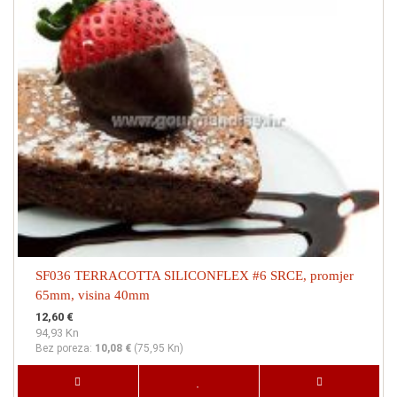
SF036 TERRACOTTA SILICONFLEX #6 SRCE, promjer
65mm, visina 40mm
12,60 €
94,93 Kn
Bez poreza:
10,08 €
(
75,95 Kn
)