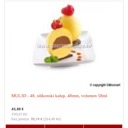
MUL3D - 48, silikonski kalup, 48mm, volumen 58ml
43,88 €
330,61 Kn
Bez poreza:
35,10 €
(
264,49 Kn
)