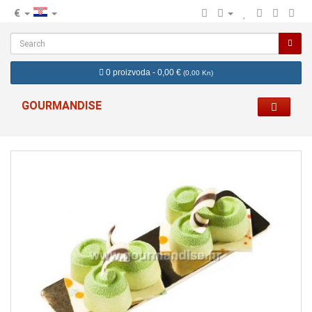
€
hr
0 proizvoda - 0,00 €
(
0,00 Kn
)
GOURMANDISE