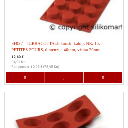
SF027 - TERRACOTTA silikonski kalup, NR. 15,
PETITES-FOURS, dimenzija 40mm, visina 20mm
12,60 €
94,93 Kn
Bez poreza:
10,08 €
(
75,95 Kn
)