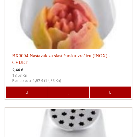
BX0004 Nastavak za slastičarsku vrećicu (INOX) -
CVIJET
2,46 €
18,53 Kn
Bez poreza:
1,97 €
(
14,83 Kn
)