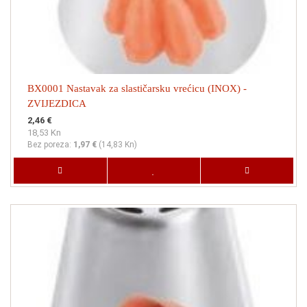
BX0001 Nastavak za slastičarsku vrećicu (INOX) -
ZVIJEZDICA
2,46 €
18,53 Kn
Bez poreza:
1,97 €
(
14,83 Kn
)