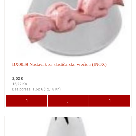
BX0039 Nastavak za slastičarsku vrećicu (INOX)
2,02 €
15,22 Kn
Bez poreza:
1,62 €
(
12,18 Kn
)