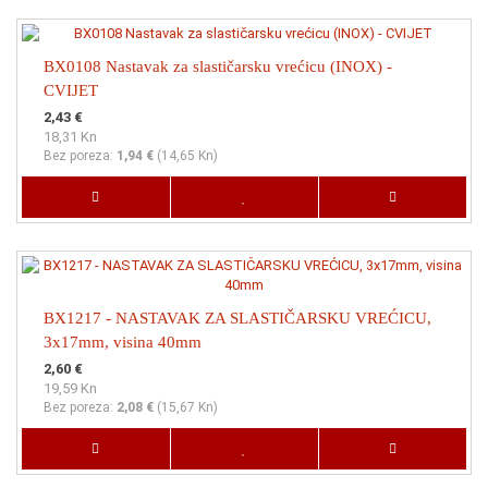
BX0108 Nastavak za slastičarsku vrećicu (INOX) -
CVIJET
2,43 €
18,31 Kn
Bez poreza:
1,94 €
(
14,65 Kn
)
BX1217 - NASTAVAK ZA SLASTIČARSKU VREĆICU,
3x17mm, visina 40mm
2,60 €
19,59 Kn
Bez poreza:
2,08 €
(
15,67 Kn
)