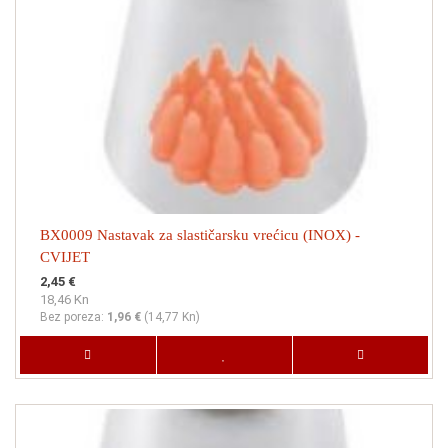
BX0009 Nastavak za slastičarsku vrećicu (INOX) -
CVIJET
2,45 €
18,46 Kn
Bez poreza:
1,96 €
(
14,77 Kn
)