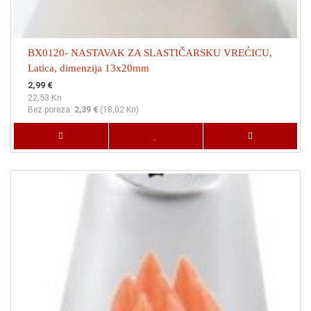
BX0120- NASTAVAK ZA SLASTIČARSKU VREĆICU,
Latica, dimenzija 13x20mm
2,99 €
22,53 Kn
Bez poreza:
2,39 €
(
18,02 Kn
)