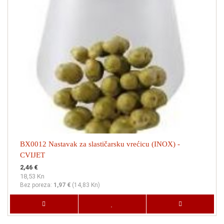
BX0012 Nastavak za slastičarsku vrećicu (INOX) -
CVIJET
2,46 €
18,53 Kn
Bez poreza:
1,97 €
(
14,83 Kn
)