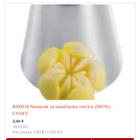
BX0016 Nastavak za slastičarsku vrećicu (INOX) -
CVIJET
2,46 €
18,53 Kn
Bez poreza:
1,97 €
(
14,83 Kn
)