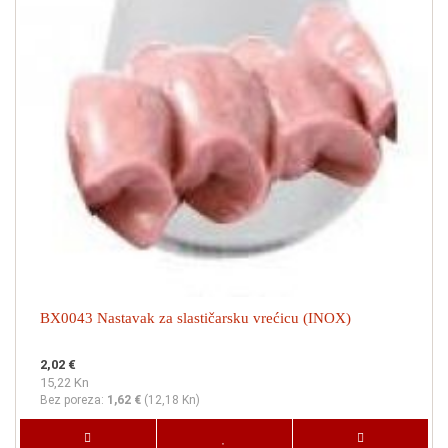
BX0043 Nastavak za slastičarsku vrećicu (INOX)
2,02 €
15,22 Kn
Bez poreza:
1,62 €
(
12,18 Kn
)