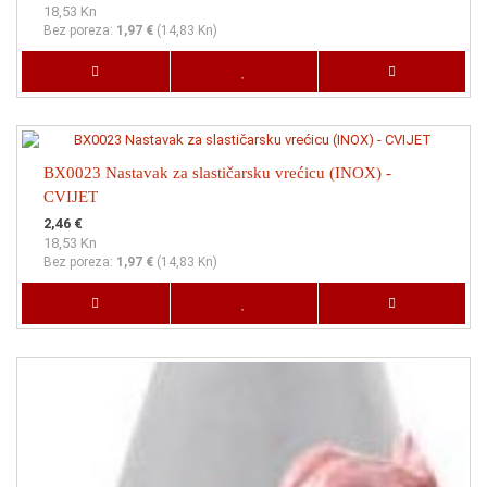
18,53 Kn
Bez poreza:
1,97 €
(
14,83 Kn
)
BX0023 Nastavak za slastičarsku vrećicu (INOX) -
CVIJET
2,46 €
18,53 Kn
Bez poreza:
1,97 €
(
14,83 Kn
)