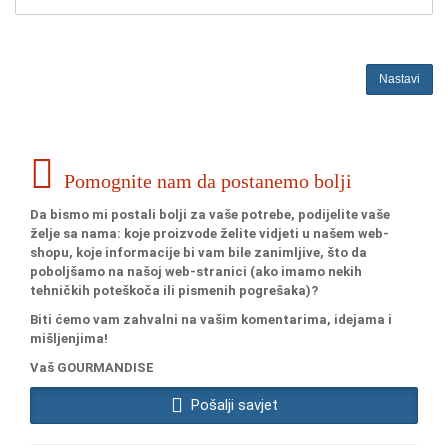
Nastavi
Pomognite nam da postanemo bolji
Da bismo mi postali bolji za vaše potrebe, podijelite vaše
želje sa nama: koje proizvode želite vidjeti u našem web-
shopu, koje informacije bi vam bile zanimljive, što da
poboljšamo na našoj web-stranici (ako imamo nekih
tehničkih poteškoča ili pismenih pogrešaka)?
Biti ćemo vam zahvalni na vašim komentarima, idejama i
mišljenjima!
Vaš GOURMANDISE
Pošalji savjet