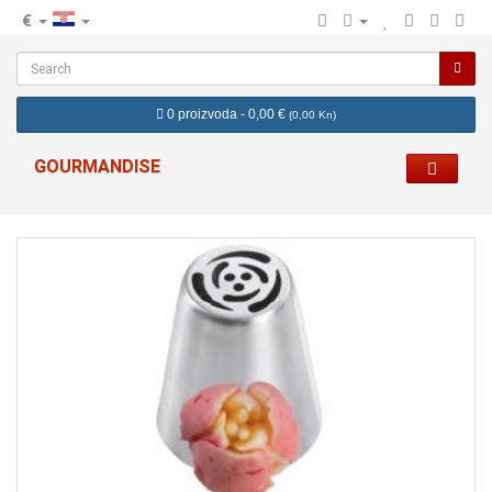
€
hr
0 proizvoda - 0,00 €
(
0,00 Kn
)
GOURMANDISE