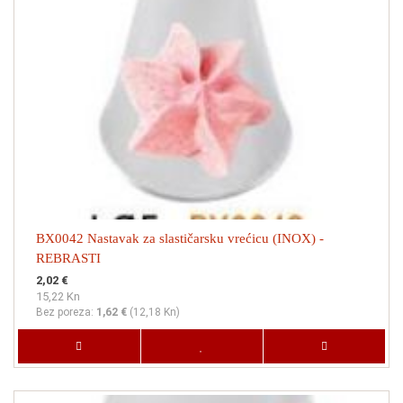
BX0042 Nastavak za slastičarsku vrećicu (INOX) -
REBRASTI
2,02 €
15,22 Kn
Bez poreza:
1,62 €
(
12,18 Kn
)