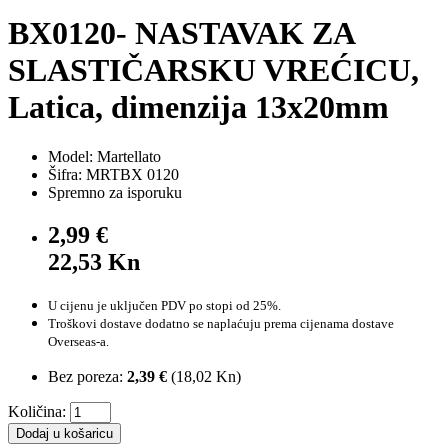
BX0120- NASTAVAK ZA
SLASTIČARSKU VREĆICU,
Latica, dimenzija 13x20mm
Model: Martellato
Šifra: MRTBX 0120
Spremno za isporuku
2,99 €
22,53 Kn
U cijenu je uključen PDV po stopi od 25%.
Troškovi dostave dodatno se naplaćuju prema cijenama dostave
Overseas-a.
Bez poreza:
2,39 €
(
18,02 Kn
)
Količina:
Dodaj u košaricu