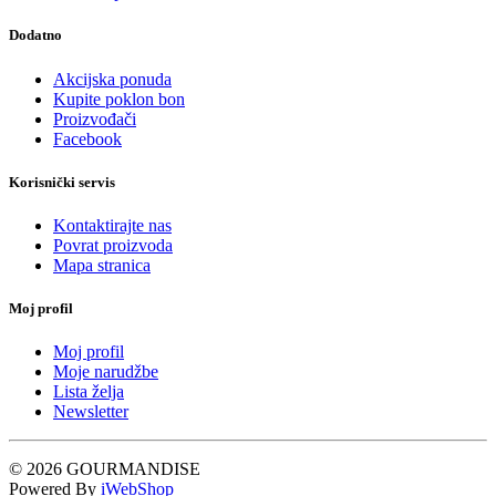
Dodatno
Akcijska ponuda
Kupite poklon bon
Proizvođači
Facebook
Korisnički servis
Kontaktirajte nas
Povrat proizvoda
Mapa stranica
Moj profil
Moj profil
Moje narudžbe
Lista želja
Newsletter
© 2026 GOURMANDISE
Powered By
iWebShop