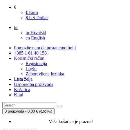
€
€
Euro
$
US Dollar
hr
hr
Hrvatski
en
English
Pomozite nam da postanemo bolji
+385 1 61 40 158
Korisnički račun
Registracija
Login
Zaboravljena lozinka
Lista želja
Usporedba proizvoda
Košarica
Kupi
0 proizvoda - 0,00 €
(
0,00 Kn
)
Vaša košarica je prazna!