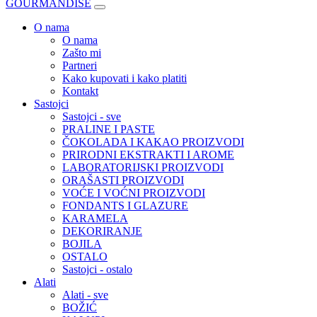
GOURMANDISE
O nama
O nama
Zašto mi
Partneri
Kako kupovati i kako platiti
Kontakt
Sastojci
Sastojci - sve
PRALINE I PASTE
ČOKOLADA I KAKAO PROIZVODI
PRIRODNI EKSTRAKTI I AROME
LABORATORIJSKI PROIZVODI
ORAŠASTI PROIZVODI
VOĆE I VOĆNI PROIZVODI
FONDANTS I GLAZURE
KARAMELA
DEKORIRANJE
BOJILA
OSTALO
Sastojci - ostalo
Alati
Alati - sve
BOŽIĆ