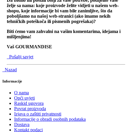
Da bismo mi postali bolji za vaše potrebe, podijelite vaše
želje sa nama: koje proizvode želite vidjeti u našem web-
shopu, koje informacije bi vam bile zanimljive, što da
poboljšamo na našoj web-stranici (ako imamo nekih
tehničkih poteškoča ili pismenih pogrešaka)?
Biti ćemo vam zahvalni na vašim komentarima, idejama i
mišljenjima!
Vaš GOURMANDISE
Pošalji savjet
Nazad
Informacije
O nama
Opći uvjeti
Raskid ugovora
Povrat proizvoda
Izjava o zaštiti privatnosti
Informacije o obradi osobnih podataka
Dostava
Kontakt podaci