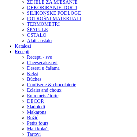
ZDJELE ZA MJEŠANJE
DEKORIRANJE TORTI
SILIKONSKE PODLOGE
POTROŠNI MATERIJALI
TERMOMETRI
ŠPATULE
OSTALO
Alati - ostalo
Katalozi
Recepti
Recepti - sve
Cheesecake-ovi
Deserti u čašama
Keksi
Bûches
Confiserie & chocolaterie
Eclairs and choux
Entremets / torte
DECOR
Sladoledi
Makarons
Božić
Petits fours
Mali kolači
Tartovi