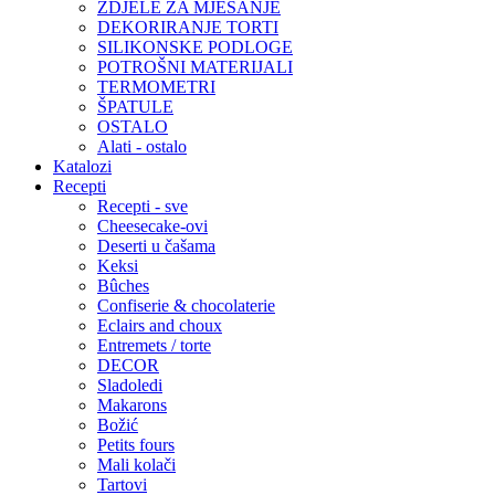
ZDJELE ZA MJEŠANJE
DEKORIRANJE TORTI
SILIKONSKE PODLOGE
POTROŠNI MATERIJALI
TERMOMETRI
ŠPATULE
OSTALO
Alati - ostalo
Katalozi
Recepti
Recepti - sve
Cheesecake-ovi
Deserti u čašama
Keksi
Bûches
Confiserie & chocolaterie
Eclairs and choux
Entremets / torte
DECOR
Sladoledi
Makarons
Božić
Petits fours
Mali kolači
Tartovi