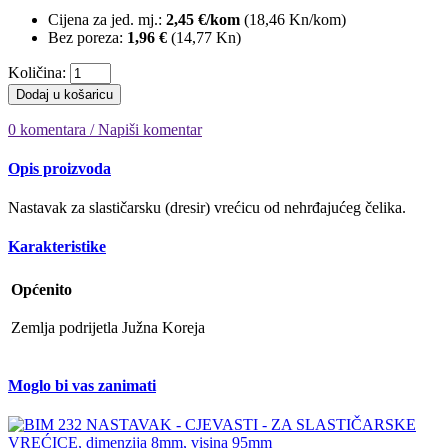
Cijena za jed. mj.:
2,45 €/kom
(
18,46 Kn
/kom)
Bez poreza:
1,96 €
(
14,77 Kn
)
Količina:
Dodaj u košaricu
0 komentara / Napiši komentar
Opis proizvoda
Nastavak za slastičarsku (dresir) vrećicu od nehrđajućeg čelika.
Karakteristike
Općenito
Zemlja podrijetla
Južna Koreja
Moglo bi vas zanimati