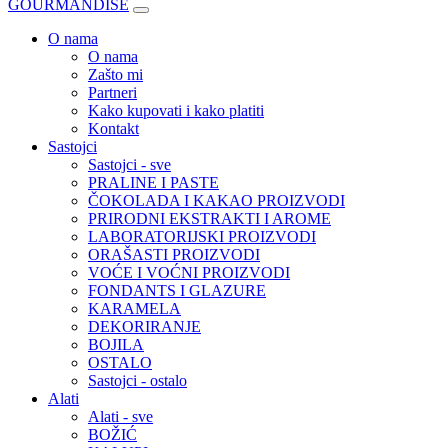
GOURMANDISE
O nama
O nama
Zašto mi
Partneri
Kako kupovati i kako platiti
Kontakt
Sastojci
Sastojci - sve
PRALINE I PASTE
ČOKOLADA I KAKAO PROIZVODI
PRIRODNI EKSTRAKTI I AROME
LABORATORIJSKI PROIZVODI
ORAŠASTI PROIZVODI
VOĆE I VOĆNI PROIZVODI
FONDANTS I GLAZURE
KARAMELA
DEKORIRANJE
BOJILA
OSTALO
Sastojci - ostalo
Alati
Alati - sve
BOŽIĆ