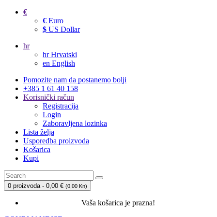
€
€
Euro
$
US Dollar
hr
hr
Hrvatski
en
English
Pomozite nam da postanemo bolji
+385 1 61 40 158
Korisnički račun
Registracija
Login
Zaboravljena lozinka
Lista želja
Usporedba proizvoda
Košarica
Kupi
0 proizvoda - 0,00 €
(
0,00 Kn
)
Vaša košarica je prazna!