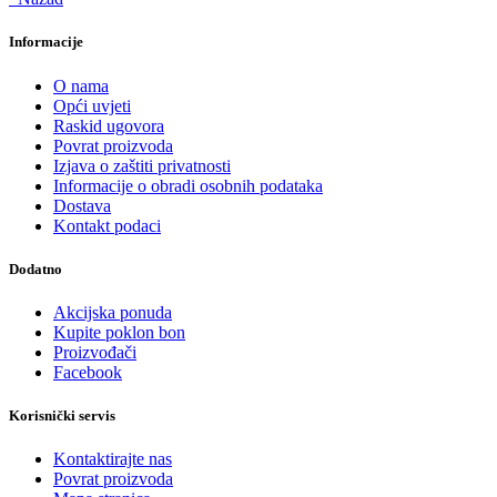
Informacije
O nama
Opći uvjeti
Raskid ugovora
Povrat proizvoda
Izjava o zaštiti privatnosti
Informacije o obradi osobnih podataka
Dostava
Kontakt podaci
Dodatno
Akcijska ponuda
Kupite poklon bon
Proizvođači
Facebook
Korisnički servis
Kontaktirajte nas
Povrat proizvoda