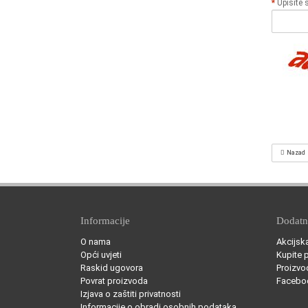
Upišite 
Nazad
Informacije
Dodat
O nama
Akcijsk
Opći uvjeti
Kupite 
Raskid ugovora
Proizvo
Povrat proizvoda
Facebo
Izjava o zaštiti privatnosti
Informacije o obradi osobnih podataka