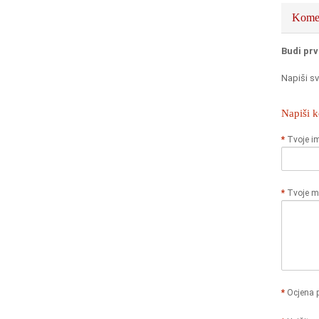
Komen
Budi prv
Napiši sv
Napiši 
Tvoje i
Tvoje mi
Ocjena 