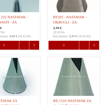
 232 NASTAVAK -
BT205 - NASTAVAK -
VASTI - ZA
OKRUGLI - ZA
STIČARSKE
SLASTIČARSKE
 €
2,99 €
2 Kn
22,53 Kn
ĆICE, dimenzija 8mm,
VREĆICE, dimenzija 5mm
poreza:
3,98 €
(
30,02 Kn
)
Bez poreza:
2,39 €
(
18,02 Kn
)
ina 95mm
TAVAK ZA
BX 1510 NASTAVAK ZA