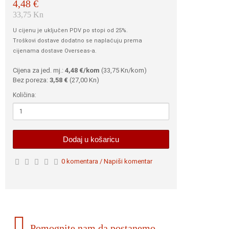
4,48 €
33,75 Kn
U cijenu je uključen PDV po stopi od 25%.
Troškovi dostave dodatno se naplaćuju prema
cijenama dostave Overseas-a.
Cijena za jed. mj.:
4,48 €/kom
(
33,75 Kn
/kom)
Bez poreza:
3,58 €
(
27,00 Kn
)
Količina:
Dodaj u košaricu
0 komentara / Napiši komentar
Pomognite nam da postanemo