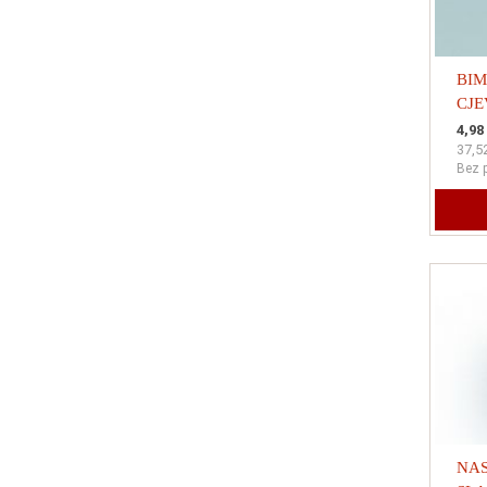
BIM
CJE
SLA
4,98
37,5
VRE
Bez 
vis
NAS