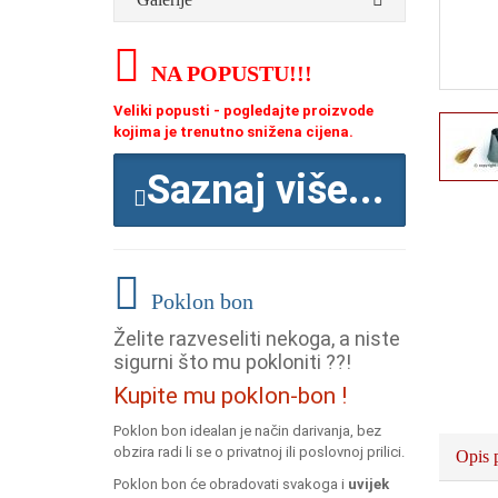
NA POPUSTU
!!!
Veliki popusti - pogledajte proizvode
kojima je trenutno snižena cijena.
Saznaj više...
Poklon bon
Želite razveseliti nekoga, a niste
sigurni što mu pokloniti ??!
Kupite mu poklon-bon !
Poklon bon idealan je način darivanja, bez
obzira radi li se o privatnoj ili poslovnoj prilici.
Opis 
Poklon bon će obradovati svakoga i
uvijek