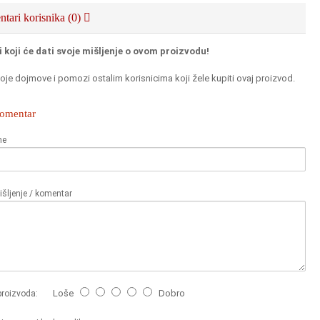
tari korisnika (0)
i koji će dati svoje mišljenje o ovom proizvodu!
oje dojmove i pomozi ostalim korisnicima koji žele kupiti ovaj proizvod.
komentar
me
šljenje / komentar
Loše
Dobro
proizvoda: