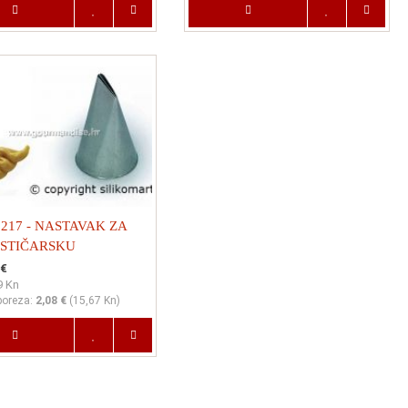
217 - NASTAVAK ZA
STIČARSKU
ĆICU, 3x17mm, visina
 €
9 Kn
mm
poreza:
2,08 €
(
15,67 Kn
)