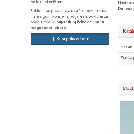
će biti iskorišten
.
Nastavak 
Dimenzi
Poklon bon predstavlja savršen poklon kada
niste sigurni koja je najbolja vrsta poklona za
osobu kojoj kupujete ili joj želite dati
punu
mogućnost izbora
.
Karak
Kupi poklon bon!
Općeni
Zemlja 
Moglo