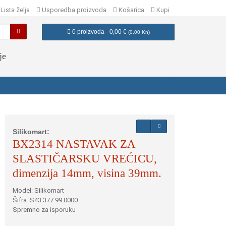
Lista želja
Usporedba proizvoda
Košarica
Kupi
0 proizvoda - 0,00 €
(
0,00 Kn
)
je
Silikomart:
BX2314 NASTAVAK ZA
SLASTIČARSKU VREĆICU,
dimenzija 14mm, visina 39mm.
Model: Silikomart
Šifra: S43.377.99.0000
Spremno za isporuku