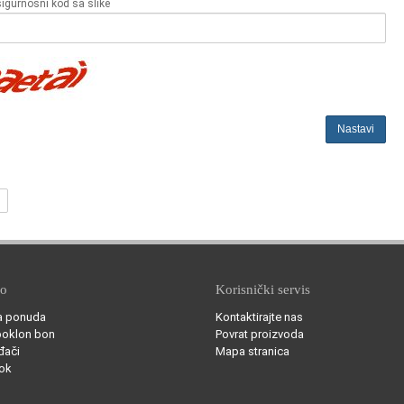
sigurnosni kod sa slike
Nastavi
no
Korisnički servis
a ponuda
Kontaktirajte nas
poklon bon
Povrat proizvoda
đači
Mapa stranica
ok