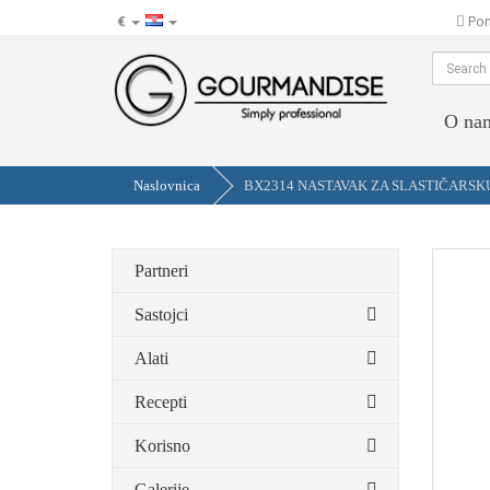
€
Pom
hr
O na
Naslovnica
BX2314 NASTAVAK ZA SLASTIČARSKU V
Partneri
Sastojci
Alati
Recepti
Korisno
Galerije