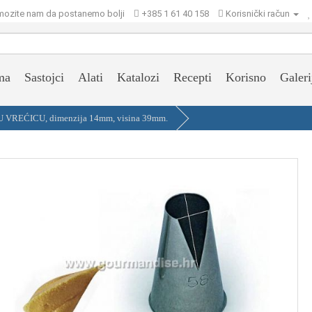
ozite nam da postanemo bolji
+385 1 61 40 158
Korisnički račun
ma
Sastojci
Alati
Katalozi
Recepti
Korisno
Galeri
REĆICU, dimenzija 14mm, visina 39mm.