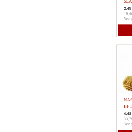
SLA
VRE
2,45
18,4
5x2
Bez 
NAS
BF 3
SLA
4,48
33,7
VRE
Bez 
11