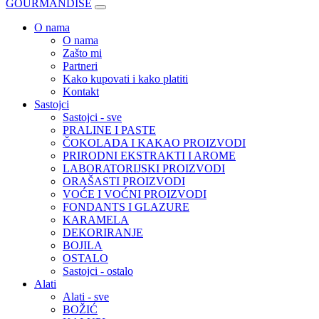
GOURMANDISE
O nama
O nama
Zašto mi
Partneri
Kako kupovati i kako platiti
Kontakt
Sastojci
Sastojci - sve
PRALINE I PASTE
ČOKOLADA I KAKAO PROIZVODI
PRIRODNI EKSTRAKTI I AROME
LABORATORIJSKI PROIZVODI
ORAŠASTI PROIZVODI
VOĆE I VOĆNI PROIZVODI
FONDANTS I GLAZURE
KARAMELA
DEKORIRANJE
BOJILA
OSTALO
Sastojci - ostalo
Alati
Alati - sve
BOŽIĆ