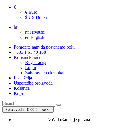
€
€
Euro
$
US Dollar
hr
hr
Hrvatski
en
English
Pomozite nam da postanemo bolji
+385 1 61 40 158
Korisnički račun
Registracija
Login
Zaboravljena lozinka
Lista želja
Usporedba proizvoda
Košarica
Kupi
0 proizvoda - 0,00 €
(
0,00 Kn
)
Vaša košarica je prazna!