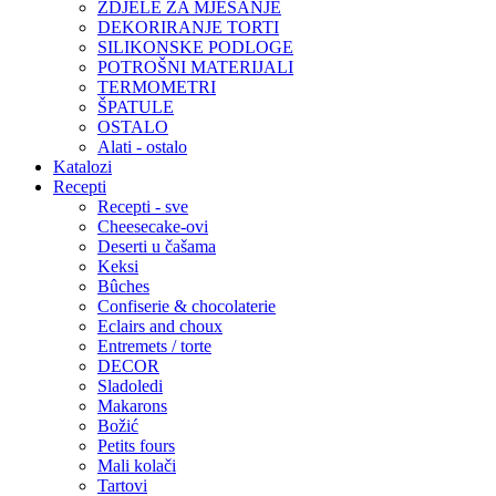
ZDJELE ZA MJEŠANJE
DEKORIRANJE TORTI
SILIKONSKE PODLOGE
POTROŠNI MATERIJALI
TERMOMETRI
ŠPATULE
OSTALO
Alati - ostalo
Katalozi
Recepti
Recepti - sve
Cheesecake-ovi
Deserti u čašama
Keksi
Bûches
Confiserie & chocolaterie
Eclairs and choux
Entremets / torte
DECOR
Sladoledi
Makarons
Božić
Petits fours
Mali kolači
Tartovi