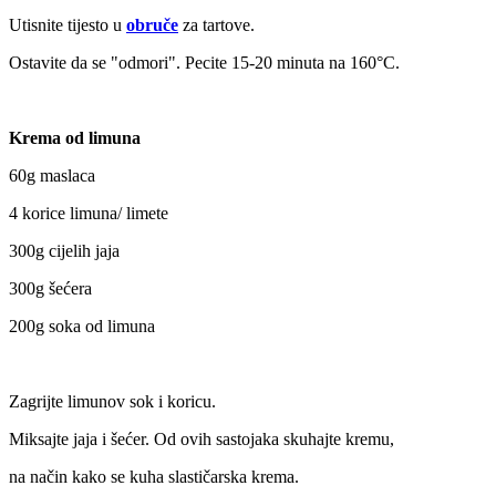
Utisnite tijesto u
obruče
za tartove.
Ostavite da se "odmori". Pecite 15-20 minuta na 160°C.
Krema od limuna
60g maslaca
4 korice limuna/ limete
300g cijelih jaja
300g šećera
200g soka od limuna
Zagrijte limunov sok i koricu.
Miksajte jaja i šećer. Od ovih sastojaka skuhajte kremu,
na način kako se kuha slastičarska krema.