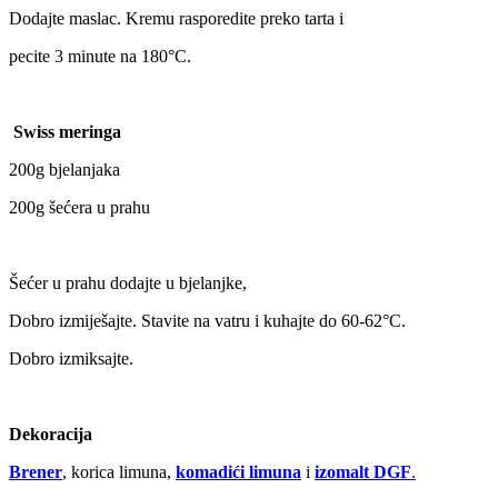
Dodajte maslac. Kremu rasporedite preko tarta i
pecite 3 minute na 180°C.
Swiss meringa
200g bjelanjaka
200g šećera u prahu
Šećer u prahu dodajte u bjelanjke,
Dobro izmiješajte. Stavite na vatru i kuhajte do 60-62°C.
Dobro izmiksajte.
Dekoracija
Brener
, korica limuna,
komadići limuna
i
izomalt DGF
.