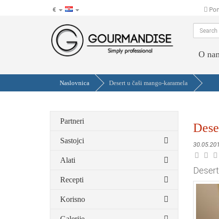
€
Pom
hr
O na
Naslovnica
Desert u čaši mango-karamela
Partneri
Dese
Sastojci
30.05.20
Alati
Desert
Recepti
Korisno
Galerije