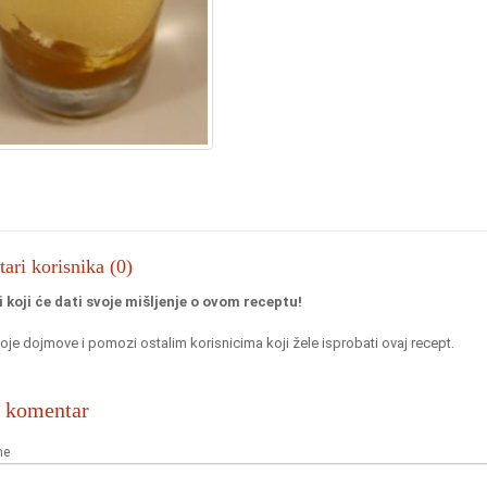
ri korisnika (0)
i koji će dati svoje mišljenje o ovom receptu!
oje dojmove i pomozi ostalim korisnicima koji žele isprobati ovaj recept.
i komentar
me