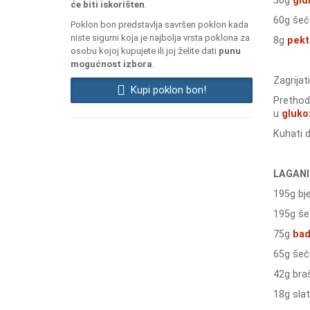
50g
glu
će biti iskorišten
.
60g šeć
Poklon bon predstavlja savršen poklon kada
niste sigurni koja je najbolja vrsta poklona za
8g
pekt
osobu kojoj kupujete ili joj želite dati
punu
mogućnost izbora
.
Zagrijat
Kupi poklon bon!
Prethod
u
gluko
Kuhati d
LAGANI 
195g bje
195g še
75g
bad
65g šeć
42g bra
18g slat