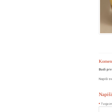
Komenta
Budi prv
Napiši sv
Napiš
Tvoje i