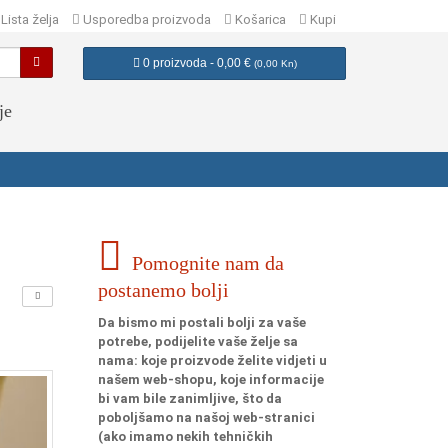
Lista želja
Usporedba proizvoda
Košarica
Kupi
0 proizvoda - 0,00 €
(
0,00 Kn
)
je
Pomognite nam da
postanemo bolji
Da bismo mi postali bolji za vaše
potrebe, podijelite vaše želje sa
nama: koje proizvode želite vidjeti u
našem web-shopu, koje informacije
bi vam bile zanimljive, što da
poboljšamo na našoj web-stranici
(ako imamo nekih tehničkih