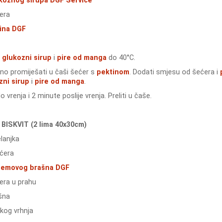
koznog sirupa DGF Service
era
ina DGF
i
glukozni sirup
i
pire od manga
do 40°C.
no promiješati u čaši šećer s
pektinom
. Dodati smjesu od šećera i
zni sirup
i
pire od manga
.
o vrenja i 2 minute poslije vrenja. Preliti u čaše.
BISKVIT (2 lima 40x30cm)
lanjka
ćera
emovog brašna DGF
era u prahu
šna
kog vrhnja