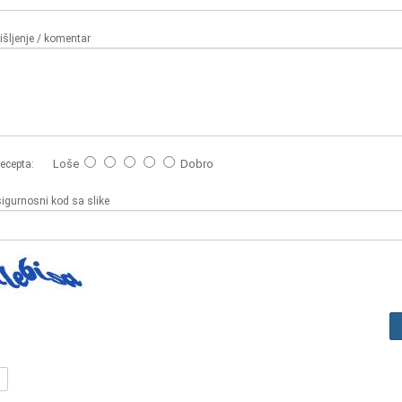
šljenje / komentar
Loše
Dobro
recepta:
sigurnosni kod sa slike