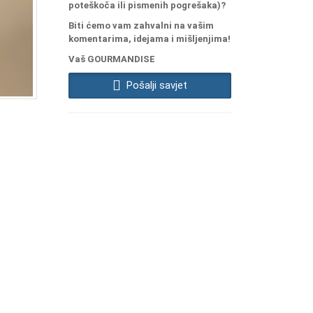
poteškoča ili pismenih pogrešaka)?
Biti ćemo vam zahvalni na vašim
komentarima, idejama i mišljenjima!
Vaš GOURMANDISE
Pošalji savjet