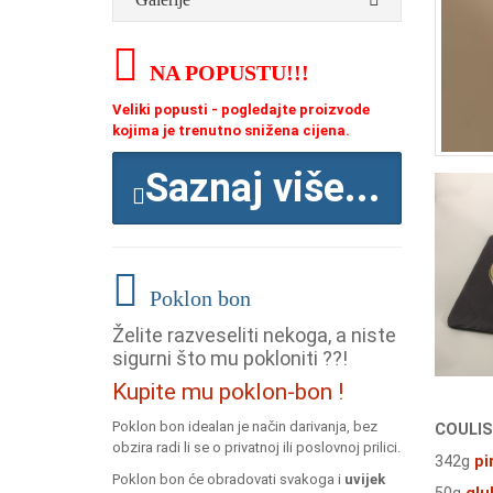
NA POPUSTU
!!!
Veliki popusti - pogledajte proizvode
kojima je trenutno snižena cijena.
Saznaj više...
Poklon bon
Želite razveseliti nekoga, a niste
sigurni što mu pokloniti ??!
Kupite mu poklon-bon !
Poklon bon idealan je način darivanja, bez
COULI
obzira radi li se o privatnoj ili poslovnoj prilici.
342g
pi
Poklon bon će obradovati svakoga i
uvijek