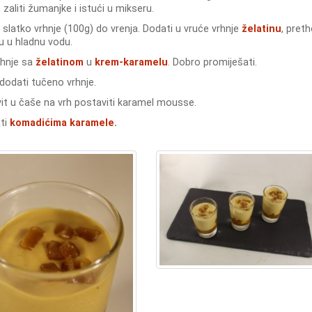
zaliti žumanjke i istući u mikseru.
i slatko vrhnje (100g) do vrenja. Dodati u vruće vrhnje
želatinu
, pret
u u hladnu vodu.
vrhnje sa
želatinom
u
krem-karamelu
. Dobro promiješati.
dodati tučeno vrhnje.
vit u čaše na vrh postaviti karamel mousse.
ati
komadićima karamele
.