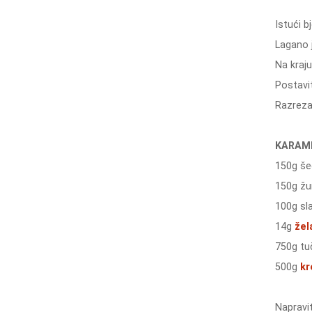
Istući b
Lagano 
Na kraju
Postavit
Razrezat
KARAM
150g še
150g žu
100g sl
14g
žel
750g tu
500g
kr
Napravit