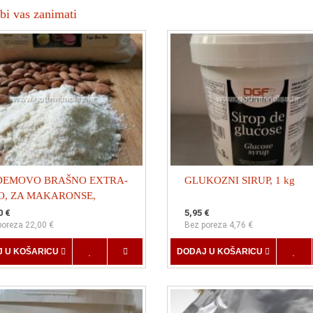
bi vas zanimati
DEMOVO BRAŠNO EXTRA-
GLUKOZNI SIRUP, 1 kg
O, ZA MAKARONSE,
NŠIRANO 1kg
0 €
5,95 €
poreza 22,00 €
Bez poreza 4,76 €
 U KOŠARICU
DODAJ U KOŠARICU