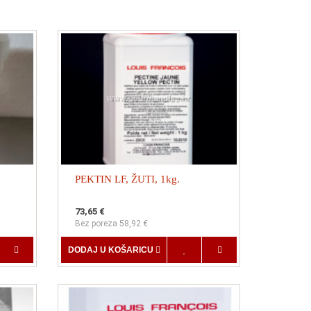
PEKTIN LF, ŽUTI, 1kg.
73,65 €
Bez poreza 58,92 €
DODAJ U KOŠARICU