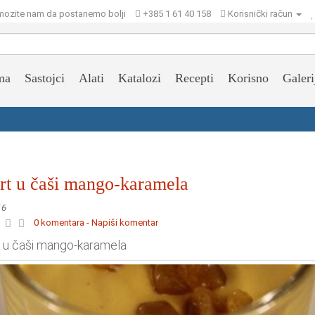
ozite nam da postanemo bolji
+385 1 61 40 158
Korisnički račun
ma
Sastojci
Alati
Katalozi
Recepti
Korisno
Galeri
rt u čaši mango-karamela
16
0 komentara - Napiši komentar
 u čaši mango-karamela