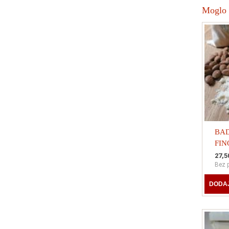
Moglo 
BA
FIN
BLA
27,5
Bez 
DODAJ