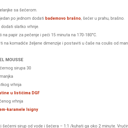
jelanjke sa šećerom.
jedan po jednom dodati
bademovo brašno
, šećer u prahu, brašno.
 dodati slatko vrhnje.
i na papir za pečenje i peći 15 minuta na 170-180°C.
i na komadiće željene dimenzije i postaviti u čaše na coulis od man
EL MOUSSE
ćernog sirupa 30
manjka
atkog vrhnja
atine u listićima DGF
čenog vrhnja
em-karamele Isigny
i šećerni sirup od vode i šećera – 1:1 /kuhati ga oko 2 minute. Vruć