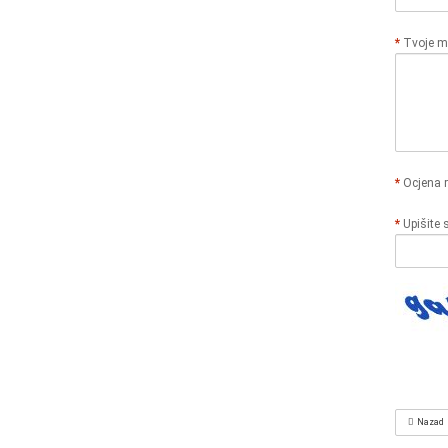
Tvoje mi
Ocjena 
Upišite 
Nazad